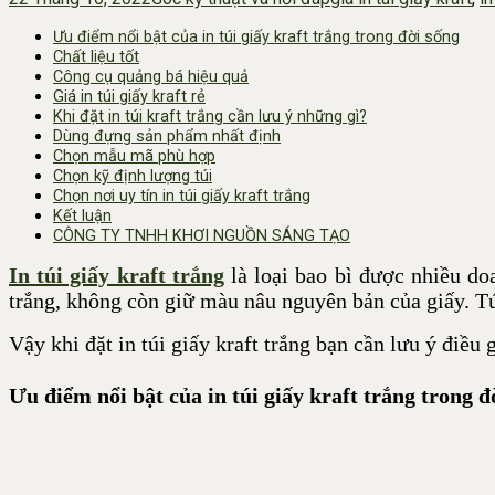
Ưu điểm nổi bật của in túi giấy kraft trắng trong đời sống
Chất liệu tốt
Công cụ quảng bá hiệu quả
Giá in túi giấy kraft rẻ
Khi đặt in túi kraft trắng cần lưu ý những gì?
Dùng đựng sản phẩm nhất định
Chọn mẫu mã phù hợp
Chọn kỹ định lượng túi
Chọn nơi uy tín in túi giấy kraft trắng
Kết luận
CÔNG TY TNHH KHƠI NGUỒN SÁNG TẠO
In túi giấy kraft trắng
là loại bao bì được nhiều doa
trắng, không còn giữ màu nâu nguyên bản của giấy. Tú
Vậy khi đặt in túi giấy kraft trắng bạn cần lưu ý điều
Ưu điểm nổi bật của in túi giấy kraft trắng trong đ