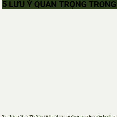
5 LƯU Ý QUAN TRỌNG TRONG 
22 Tháng 10, 2022
Góc kỹ thuật và hỏi đáp
giá in túi giấy kraft
,
in