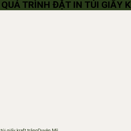
QUÁ TRÌNH ĐẶT IN TÚI GIẤY
 túi giấy kraft trắng
Duyên Mỹ