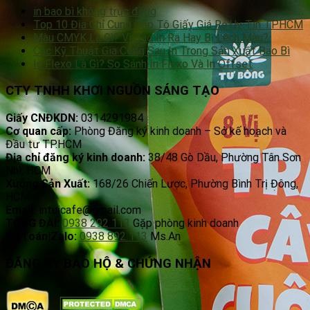
in bao bì không trục đồng
Top 10 Địa Chỉ Cung Cấp Tô Giấy Giá Rẻ Uy Tín TPHCM
Màu CMYK Là Gì? Vì Sao In Ra Hay Bị Lệch Màu?
Các Kỹ Thuật Gia Công Sau In Trong Sản Xuất Bao Bì
In Flexo Là Gì? So Sánh In Flexo Và In Offset
CTY TNHH KHƠI NGUỒN SÁNG TẠO
Giấy CNĐKDN:
0314291984
Cơ quan cấp:
Phòng Đăng ký kinh doanh – Sở kế hoạch và
Đầu tư TP.HCM
Địa chỉ đăng ký kinh doanh:
38/48 Gò Dầu, Phường Tân Sơn
Nhì, HCM
Xưởng Sản Xuất:
168/26 Chiến Lược, Phường Bình Trị Đông,
HCM
Email:
intuicafe@gmail.com
TỔNG ĐÀI:
0938 292 113
Gặp phòng kinh doanh
Kế Toán|Zalo:
0938 892 113
Ms.An
ĐĂNG KÝ BẢO HỘ & CHỨNG NHẬN