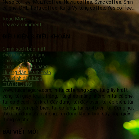
Neso coffee, Muizi coffee, Navia coffee, Sync coffee, Shin
cà phê, DHL, Ilota coffee, Kafa, Vy tùng coffee, Yes coffee,..
Read More...
Leave a comment
ĐIỀU KIỆN & ĐIỀU KHOẢN
Chính sách bảo mật
Điều khoản sử dụng
Chính sách đổi trả
Chính sách giao hàng
Hướng dẫn thanh toán
Quy định đặt hàng
TUYỂN DỤNG
www.tuicafegiare.com, in túi cafe rang xoay, túi giấy kraft
vàng, túi giấy Kraft trắng, Túi ghép màng nhôm, in túi cà phê,
túi ép 8 cạnh, túi krat đáy đứng, túi đáy ovan, túi ép biên, túi
ép hong, túi ép 3 biên, túi ép lưng, túi ép 4 biên, túi đựng hạt
điều, túi đựng đậu phộng, túi đựng khoai lang sấy, hộp giấy
đựng cà phê
BÀI VIẾT MỚI