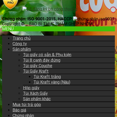
Chứng nhận: ISO 9001-2015, HACCP
Copyright © _ BAO BÌ THỰC PHẨM GHÉP NHÔM
MENU
Trang chủ
Công ty
Sản phẩm
Túi giấy có sẵn & Phụ kiện
Túi 8 cạnh đáy đứng
Túi giấy Couche
Túi Giấy Kraft
Túi Kraft trắng
Túi Kraft vàng (Nâu)
Hộp giấy
Túi Xách Giấy
Sản phẩm khác
Mua túi trả góp
Báo giá
Chứng nhận