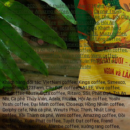
21 Tháng 6, 2025
Góc kỹ thuật và hỏi đáp
123Farm
,
Adala
,
Alambe coffee
,
Amazing coffee
,
Americano
,
Cà phê Thủy
Viên
,
Cầu Đất coffee
,
Closeup
,
Đại Minh coffee
,
DHL
,
Đồi Cà
,
Dolphy cafe
,
Frend coffee
,
Fruzza
,
Guta coffee
,
Hội An
coffee
,
Hồng Nhiên coffee
,
Ilota coffee
,
Kafa
,
Khách hàng
knst
,
Kings coffee
,
logo đối tác
,
Mihoo
,
MrLEE
,
Muizi coffee
,
Navia coffee
,
Neso coffee
,
Nhà cà phê
,
Nhất Long coffee
,
Phát Đạt
,
Ritavo
,
Shin cà phê
,
Simexco
,
SSI
,
Sync coffee
,
the
coffee house
,
Trà An Nhi
,
Tuyết Đạt coffee
,
VietNam coffee
,
Viva coffee
,
Vy tùng coffee
,
Walya coffee
,
Wimi coffee
,
Winuts Phúc Thịnh
,
Xồi Thành cà phê
,
Xuân Phát coffee
,
xưởng rang coffee
,
Yes coffee
,
Yoshi Yoshi
coffee
TuiCafeGiaRe
Khách hàng đối tác: VietNam coffee, Kings coffee, Simexco,
Americano, 123Farm, Cầu Đất coffee, MrLEE, Viva coffee,
the coffee house, Guta coffee, Ritavo, SSI, Phát Đạt, Trà An
Nhi, Cà phê Thủy Viên, Adala, Fruzza, Hội An coffee, Yoshi
Yoshi coffee, Đại Minh coffee, Closeup, Hồng Nhiên coffee,
Dolphy cafe, Nhà cà phê, Winuts Phúc Thịnh, Nhất Long
coffee, Xồi Thành cà phê, Wimi coffee, Amazing coffee, Đồi
Cà, Mihoo, Xuân Phát coffee, Tuyết Đạt coffee, Frend
coffee, Walya coffee, Alambe coffee, xưởng rang coffee,