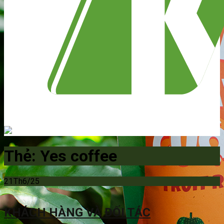
Thẻ:
Yes coffee
21
Th6/25
KHÁCH HÀNG VÀ ĐỐI TÁC