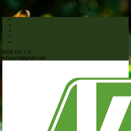
0938 292 113
intuicafe@gmail.com