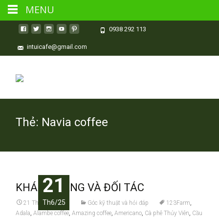
MENU
0938 292 113
intuicafe@gmail.com
Thẻ:
Navia coffee
21
KHÁCH HÀNG VÀ ĐỐI TÁC
Th6/25
21 Tháng 6, 2025
Góc kỹ thuật và hỏi đáp
123Farm
,
Adala
,
Alambe coffee
,
Amazing coffee
,
Americano
,
Cà phê Thủy Viên
,
Cầu