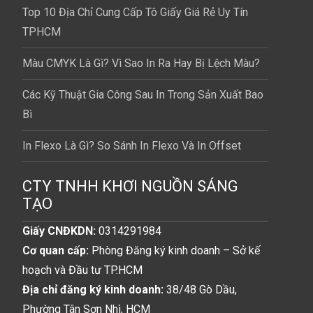
Top 10 Địa Chỉ Cung Cấp Tô Giấy Giá Rẻ Uy Tín
TPHCM
Màu CMYK Là Gì? Vì Sao In Ra Hay Bị Lệch Màu?
Các Kỹ Thuật Gia Công Sau In Trong Sản Xuất Bao
Bì
In Flexo Là Gì? So Sánh In Flexo Và In Offset
CTY TNHH KHƠI NGUỒN SÁNG
TẠO
Giấy CNĐKDN:
0314291984
Cơ quan cấp:
Phòng Đăng ký kinh doanh – Sở kế
hoạch và Đầu tư TP.HCM
Địa chỉ đăng ký kinh doanh:
38/48 Gò Dầu,
Phường Tân Sơn Nhì, HCM