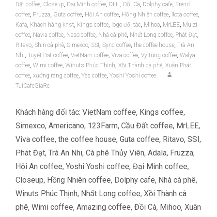
Đất coffee
,
Closeup
,
Đại Minh coffee
,
DHL
,
Đồi Cà
,
Dolphy cafe
,
Frend
coffee
,
Fruzza
,
Guta coffee
,
Hội An coffee
,
Hồng Nhiên coffee
,
Ilota coffee
,
Kafa
,
Khách hàng knst
,
Kings coffee
,
logo đối tác
,
Mihoo
,
MrLEE
,
Muizi
coffee
,
Navia coffee
,
Neso coffee
,
Nhà cà phê
,
Nhất Long coffee
,
Phát Đạt
,
Ritavo
,
Shin cà phê
,
Simexco
,
SSI
,
Sync coffee
,
the coffee house
,
Trà An
Nhi
,
Tuyết Đạt coffee
,
VietNam coffee
,
Viva coffee
,
Vy tùng coffee
,
Walya
coffee
,
Wimi coffee
,
Winuts Phúc Thịnh
,
Xồi Thành cà phê
,
Xuân Phát
coffee
,
xưởng rang coffee
,
Yes coffee
,
Yoshi Yoshi coffee
TuiCafeGiaRe
Khách hàng đối tác: VietNam coffee, Kings coffee,
Simexco, Americano, 123Farm, Cầu Đất coffee, MrLEE,
Viva coffee, the coffee house, Guta coffee, Ritavo, SSI,
Phát Đạt, Trà An Nhi, Cà phê Thủy Viên, Adala, Fruzza,
Hội An coffee, Yoshi Yoshi coffee, Đại Minh coffee,
Closeup, Hồng Nhiên coffee, Dolphy cafe, Nhà cà phê,
Winuts Phúc Thịnh, Nhất Long coffee, Xồi Thành cà
phê, Wimi coffee, Amazing coffee, Đồi Cà, Mihoo, Xuân