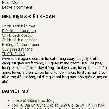
Read More...
Leave a comment
ĐIỀU KIỆN & ĐIỀU KHOẢN
Chính sách bảo mật
Điều khoản sử dụng
Chính sách đổi trả
Chính sách giao hàng
Hướng dẫn thanh toán
Quy định đặt hàng
TUYỂN DỤNG
www.tuicafegiare.com, in túi cafe rang xoay, túi giấy kraft
vàng, túi giấy Kraft trắng, Túi ghép màng nhôm, in túi cà phê,
túi ép 8 cạnh, túi krat đáy đứng, túi đáy ovan, túi ép biên, túi ép
hong, túi ép 3 biên, túi ép lưng, túi ép 4 biên, túi đựng hạt điều,
túi đựng đậu phộng, túi đựng khoai lang sấy, hộp giấy đựng cà
phê
BÀI VIẾT MỚI
in bao bì không trục đồng
Top 10 Địa Chỉ Cung Cấp Tô Giấy Giá Rẻ Uy Tín TPHCM