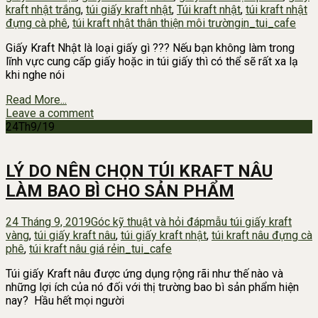
kraft nhật trắng
,
túi giấy kraft nhật
,
Túi kraft nhật
,
túi kraft nhật
đựng cà phê
,
túi kraft nhật thân thiện môi trường
in_tui_cafe
Giấy Kraft Nhật là loại giấy gì ??? Nếu bạn không làm trong
lĩnh vực cung cấp giấy hoặc in túi giấy thì có thể sẽ rất xa lạ
khi nghe nói
Read More...
Leave a comment
24
Th9/19
LÝ DO NÊN CHỌN TÚI KRAFT NÂU
LÀM BAO BÌ CHO SẢN PHẨM
24 Tháng 9, 2019
Góc kỹ thuật và hỏi đáp
mẫu túi giấy kraft
vàng
,
túi giấy kraft nâu
,
túi giấy kraft nhật
,
túi kraft nâu đựng cà
phê
,
túi kraft nâu giá rẻ
in_tui_cafe
Túi giấy Kraft nâu được ứng dụng rộng rãi như thế nào và
những lợi ích của nó đối với thị trường bao bì sản phẩm hiện
nay? Hầu hết mọi người