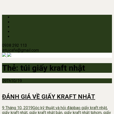
0938 292 113
intuicafe@gmail.com
Thẻ:
túi giấy kraft nhật
09
Th10/19
ĐÁNH GIÁ VỀ GIẤY KRAFT NHẬT
9 Tháng 10, 2019
Góc kỹ thuật và hỏi đáp
bao giấy kraft nhật
,
giấy kraft nhật
,
giấy kraft nhật bản
,
giấy kraft nhật tphcm
,
giấy