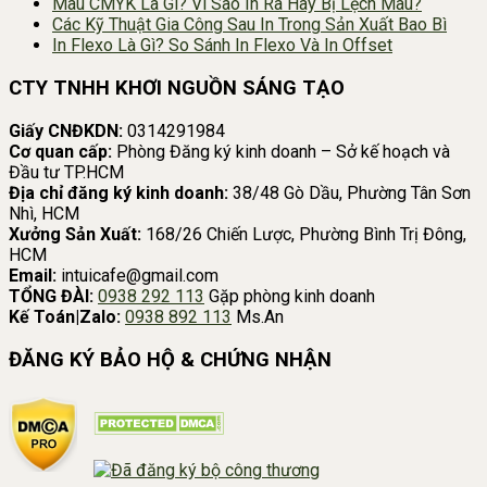
Màu CMYK Là Gì? Vì Sao In Ra Hay Bị Lệch Màu?
Các Kỹ Thuật Gia Công Sau In Trong Sản Xuất Bao Bì
In Flexo Là Gì? So Sánh In Flexo Và In Offset
CTY TNHH KHƠI NGUỒN SÁNG TẠO
Giấy CNĐKDN:
0314291984
Cơ quan cấp:
Phòng Đăng ký kinh doanh – Sở kế hoạch và
Đầu tư TP.HCM
Địa chỉ đăng ký kinh doanh:
38/48 Gò Dầu, Phường Tân Sơn
Nhì, HCM
Xưởng Sản Xuất:
168/26 Chiến Lược, Phường Bình Trị Đông,
HCM
Email:
intuicafe@gmail.com
TỔNG ĐÀI:
0938 292 113
Gặp phòng kinh doanh
Kế Toán|Zalo:
0938 892 113
Ms.An
ĐĂNG KÝ BẢO HỘ & CHỨNG NHẬN