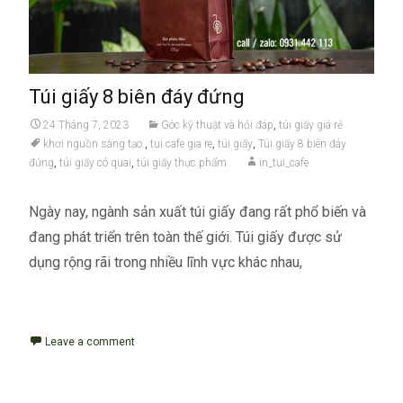
Túi giấy 8 biên đáy đứng
24 Tháng 7, 2023
Góc kỹ thuật và hỏi đáp
,
túi giấy giá rẻ
khơi nguồn sáng tạo.
,
tui cafe gia re
,
túi giấy
,
Túi giấy 8 biên đáy
đứng
,
túi giấy có quai
,
túi giấy thực phẩm
in_tui_cafe
Ngày nay, ngành sản xuất túi giấy đang rất phổ biến và
đang phát triển trên toàn thế giới. Túi giấy được sử
dụng rộng rãi trong nhiều lĩnh vực khác nhau,
Read More...
Leave a comment