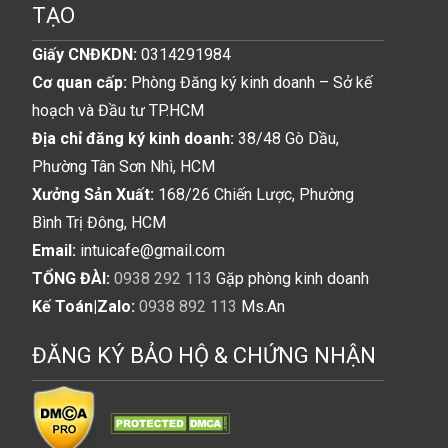
TẠO
Giấy CNĐKDN:
0314291984
Cơ quan cấp:
Phòng Đăng ký kinh doanh – Sở kế
hoạch và Đầu tư TP.HCM
Địa chỉ đăng ký kinh doanh:
38/48 Gò Dầu,
Phường Tân Sơn Nhì, HCM
Xưởng Sản Xuất:
168/26 Chiến Lược, Phường
Bình Trị Đông, HCM
Email:
intuicafe@gmail.com
TỔNG ĐÀI:
0938 292 113
Gặp phòng kinh doanh
Kế Toán|Zalo:
0938 892 113
Ms.An
ĐĂNG KÝ BẢO HỘ & CHỨNG NHẬN