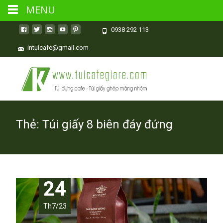
MENU
0938 292 113
intuicafe@gmail.com
Thẻ:
Túi giấy 8 biên đáy đứng
24
Th7/23