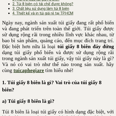
2. Túi 8 biên có tái chế được không?
3. Chất liệu sử dụng làm túi 8 biên
4. Thiết kế và in túi giá rẻ tại TP.HCM
Ngày nay, ngành sản xuất túi giấy đang rất phổ biến
và đang phát triển trên toàn thế giới. Túi giấy được
sử dụng rộng rãi trong nhiều lĩnh vực khác nhau, từ
bao bì sản phẩm, quảng cáo, đến mục đích trang trí.
Đặc biệt hơn nữa là loại
túi giấy 8 biên đáy đứng
dạng túi giấy phổ biến và được sử dụng rộng rãi
trong ngành sản xuất túi giấy, vậy túi giấy này là gì?
Và nó có vai trò như thế nào trong sản xuất. hãy
cùng
tuicaphegiare
tìm hiểu nhé!
1. Túi giấy
8 biên là gì
?
Vai trò của túi giấy 8
biên
?
a) Túi giấy 8 biên là gì?
Túi 8 biên là loại túi giấy có hình dạng đặc biệt, với