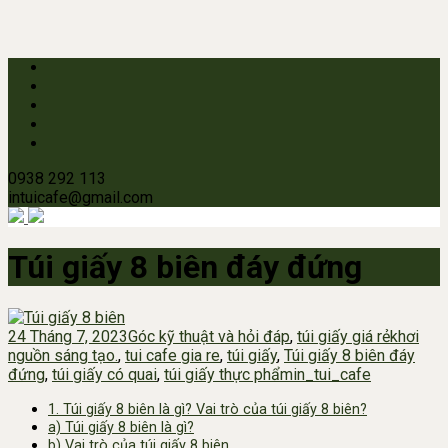
0938 292 113
intuicafe@gmail.com
Túi giấy 8 biên đáy đứng
24 Tháng 7, 2023
Góc kỹ thuật và hỏi đáp
,
túi giấy giá rẻ
khơi
nguồn sáng tạo.
,
tui cafe gia re
,
túi giấy
,
Túi giấy 8 biên đáy
đứng
,
túi giấy có quai
,
túi giấy thực phẩm
in_tui_cafe
1. Túi giấy 8 biên là gì? Vai trò của túi giấy 8 biên?
a) Túi giấy 8 biên là gì?
b) Vai trò của túi giấy 8 biên