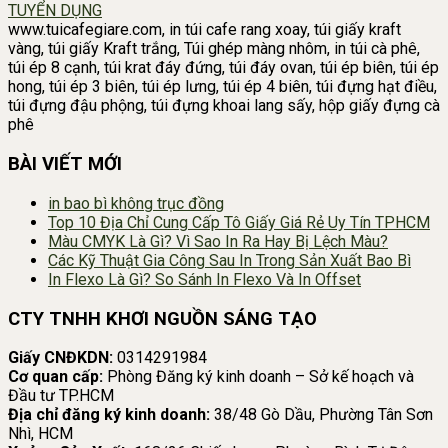
TUYỂN DỤNG
www.tuicafegiare.com, in túi cafe rang xoay, túi giấy kraft
vàng, túi giấy Kraft trắng, Túi ghép màng nhôm, in túi cà phê,
túi ép 8 cạnh, túi krat đáy đứng, túi đáy ovan, túi ép biên, túi ép
hong, túi ép 3 biên, túi ép lưng, túi ép 4 biên, túi đựng hạt điều,
túi đựng đậu phộng, túi đựng khoai lang sấy, hộp giấy đựng cà
phê
BÀI VIẾT MỚI
in bao bì không trục đồng
Top 10 Địa Chỉ Cung Cấp Tô Giấy Giá Rẻ Uy Tín TPHCM
Màu CMYK Là Gì? Vì Sao In Ra Hay Bị Lệch Màu?
Các Kỹ Thuật Gia Công Sau In Trong Sản Xuất Bao Bì
In Flexo Là Gì? So Sánh In Flexo Và In Offset
CTY TNHH KHƠI NGUỒN SÁNG TẠO
Giấy CNĐKDN:
0314291984
Cơ quan cấp:
Phòng Đăng ký kinh doanh – Sở kế hoạch và
Đầu tư TP.HCM
Địa chỉ đăng ký kinh doanh:
38/48 Gò Dầu, Phường Tân Sơn
Nhì, HCM