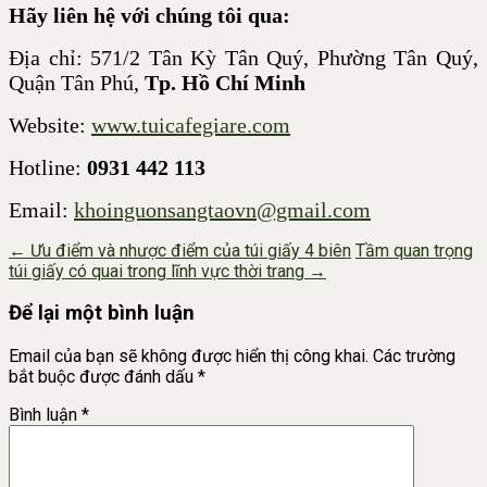
Hãy liên hệ với chúng tôi qua:
Địa chỉ: 571/2 Tân Kỳ Tân Quý, Phường Tân Quý,
Quận Tân Phú,
Tp. Hồ Chí Minh
Website:
www.tuicafegiare.com
Hotline:
0931 442 113
Email:
khoinguonsangtaovn@gmail.com
Post
←
Ưu điểm và nhược điểm của túi giấy 4 biên
Tầm quan trọng
túi giấy có quai trong lĩnh vực thời trang
→
navigation
Để lại một bình luận
Email của bạn sẽ không được hiển thị công khai.
Các trường
bắt buộc được đánh dấu
*
Bình luận
*