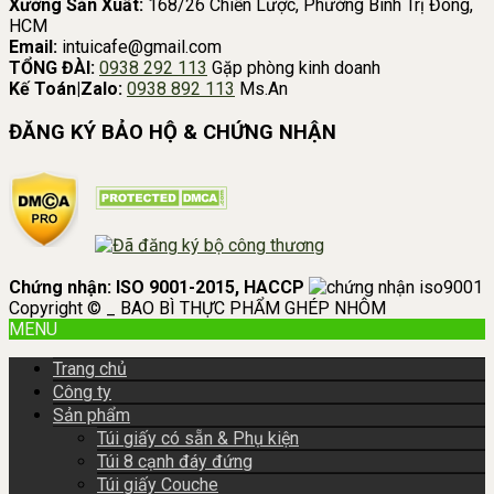
Xưởng Sản Xuất:
168/26 Chiến Lược, Phường Bình Trị Đông,
HCM
Email:
intuicafe@gmail.com
TỔNG ĐÀI:
0938 292 113
Gặp phòng kinh doanh
Kế Toán|Zalo:
0938 892 113
Ms.An
ĐĂNG KÝ BẢO HỘ & CHỨNG NHẬN
Chứng nhận: ISO 9001-2015, HACCP
Copyright © _ BAO BÌ THỰC PHẨM GHÉP NHÔM
MENU
Trang chủ
Công ty
Sản phẩm
Túi giấy có sẵn & Phụ kiện
Túi 8 cạnh đáy đứng
Túi giấy Couche