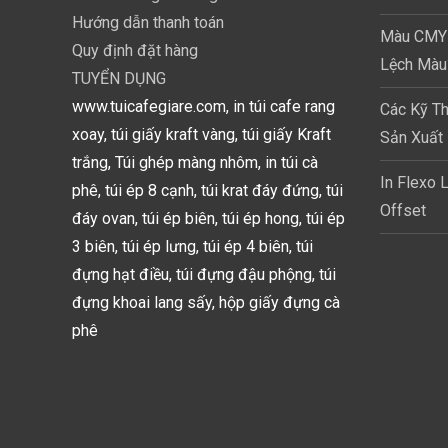
Hướng dẫn thanh toán
Màu CMYK 
Quy định đặt hàng
Lệch Màu
TUYỂN DỤNG
www.tuicafegiare.com, in túi cafe rang
Các Kỹ Th
xoay, túi giấy kraft vàng, túi giấy Kraft
Sản Xuất 
trắng, Túi ghép màng nhôm, in túi cà
In Flexo 
phê, túi ép 8 cạnh, túi krat đáy đứng, túi
Offset
đáy ovan, túi ép biên, túi ép hong, túi ép
3 biên, túi ép lưng, túi ép 4 biên, túi
đựng hạt điều, túi đựng đậu phộng, túi
đựng khoai lang sấy, hộp giấy đựng cà
phê