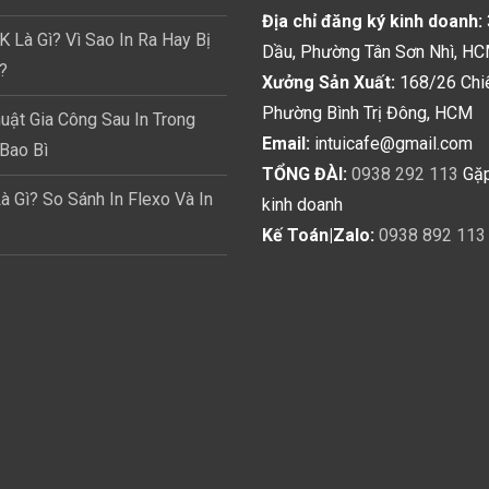
Địa chỉ đăng ký kinh doanh:
Là Gì? Vì Sao In Ra Hay Bị
Dầu, Phường Tân Sơn Nhì, H
?
Xưởng Sản Xuất:
168/26 Chi
Phường Bình Trị Đông, HCM
uật Gia Công Sau In Trong
Email:
intuicafe@gmail.com
Bao Bì
TỔNG ĐÀI:
0938 292 113
Gặp
Là Gì? So Sánh In Flexo Và In
kinh doanh
Kế Toán|Zalo:
0938 892 113