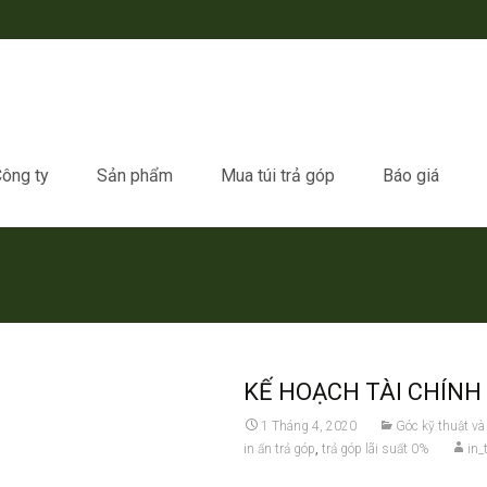
ông ty
Sản phẩm
Mua túi trả góp
Báo giá
KẾ HOẠCH TÀI CHÍNH
1 Tháng 4, 2020
Góc kỹ thuật và
in ấn trả góp
,
trả góp lãi suất 0%
in_