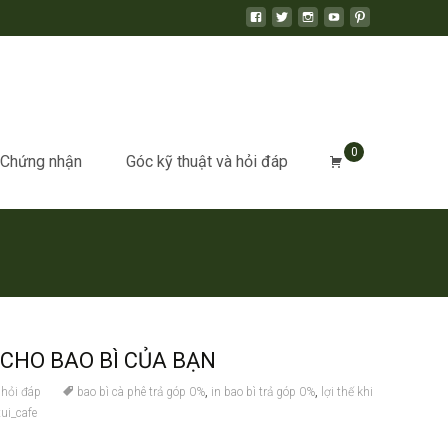
0
Chứng nhận
Góc kỹ thuật và hỏi đáp
 CHO BAO BÌ CỦA BẠN
 hỏi đáp
bao bì cà phê trả góp 0%
,
in bao bì trả góp 0%
,
lợi thế khi
tui_cafe