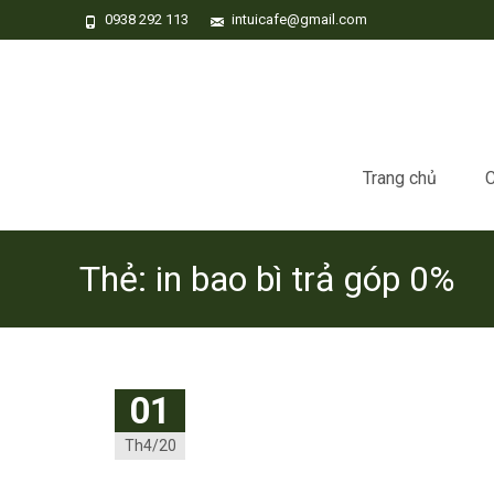
0938 292 113
intuicafe@gmail.com
Skip
to
Trang chủ
C
content
Thẻ:
in bao bì trả góp 0%
01
Th4/20