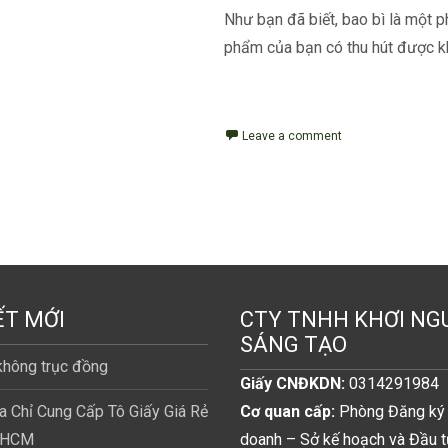
Như bạn đã biết, bao bì là một 
phẩm của bạn có thu hút được kh
Read More...
Leave a comment
ẾT MỚI
CTY TNHH KHƠI NG
SÁNG TẠO
 không trục đồng
Giấy CNĐKDN:
0314291984
a Chỉ Cung Cấp Tô Giấy Giá Rẻ
Cơ quan cấp:
Phòng Đăng ký 
PHCM
doanh – Sở kế hoạch và Đầu 