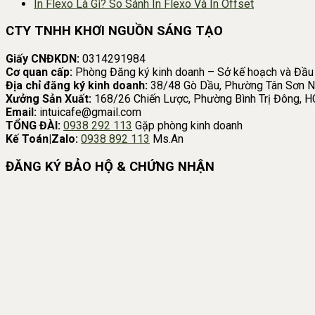
In Flexo Là Gì? So Sánh In Flexo Và In Offset
CTY TNHH KHƠI NGUỒN SÁNG TẠO
Giấy CNĐKDN:
0314291984
Cơ quan cấp:
Phòng Đăng ký kinh doanh – Sở kế hoạch và Đầu
Địa chỉ đăng ký kinh doanh:
38/48 Gò Dầu, Phường Tân Sơn N
Xưởng Sản Xuất:
168/26 Chiến Lược, Phường Bình Trị Đông, 
Email:
intuicafe@gmail.com
TỔNG ĐÀI:
0938 292 113
Gặp phòng kinh doanh
Kế Toán|Zalo:
0938 892 113
Ms.An
ĐĂNG KÝ BẢO HỘ & CHỨNG NHẬN