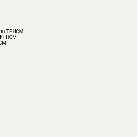
 tư TP.HCM
hì, HCM
HCM