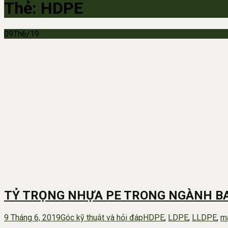
Thẻ:
HDPE
09
Th6/19
TỶ TRỌNG NHỰA PE TRONG NGÀNH BA
9 Tháng 6, 2019
Góc kỹ thuật và hỏi đáp
HDPE
,
LDPE
,
LLDPE
,
m