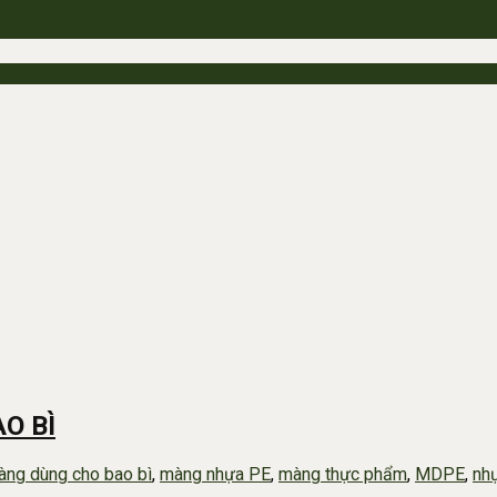
O BÌ
àng dùng cho bao bì
,
màng nhựa PE
,
màng thực phẩm
,
MDPE
,
nh