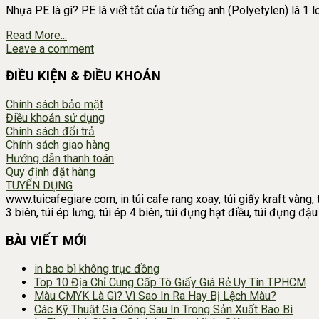
Nhựa PE là gì? PE là viết tắt của từ tiếng anh (Polyetylen) là 1 
Read More...
Leave a comment
ĐIỀU KIỆN & ĐIỀU KHOẢN
Chính sách bảo mật
Điều khoản sử dụng
Chính sách đổi trả
Chính sách giao hàng
Hướng dẫn thanh toán
Quy định đặt hàng
TUYỂN DỤNG
www.tuicafegiare.com, in túi cafe rang xoay, túi giấy kraft vàng, t
3 biên, túi ép lưng, túi ép 4 biên, túi đựng hạt điều, túi đựng đ
BÀI VIẾT MỚI
in bao bì không trục đồng
Top 10 Địa Chỉ Cung Cấp Tô Giấy Giá Rẻ Uy Tín TPHCM
Màu CMYK Là Gì? Vì Sao In Ra Hay Bị Lệch Màu?
Các Kỹ Thuật Gia Công Sau In Trong Sản Xuất Bao Bì