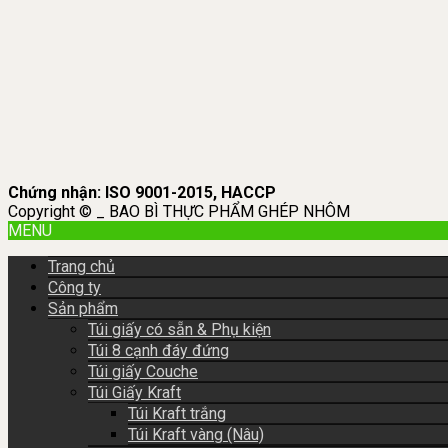
Chứng nhận: ISO 9001-2015, HACCP
Copyright © _ BAO BÌ THỰC PHẨM GHÉP NHÔM
MENU
Trang chủ
Công ty
Sản phẩm
Túi giấy có sẵn & Phụ kiện
Túi 8 cạnh đáy đứng
Túi giấy Couche
Túi Giấy Kraft
Túi Kraft trắng
Túi Kraft vàng (Nâu)