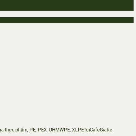
ựa thực phẩm
,
PE
,
PEX
,
UHMWPE
,
XLPE
TuiCafeGiaRe