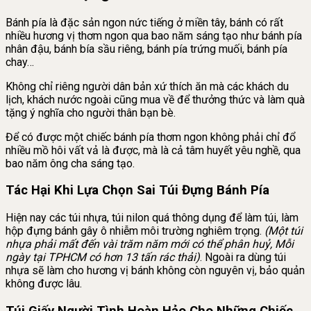
Bánh pía là đặc sản ngon nức tiếng ở miền tây, bánh có rất
nhiều hương vị thơm ngon qua bao năm sáng tạo như bánh pía
nhân đậu, bánh bía sầu riêng, bánh pía trứng muối, bánh pía
chay…
Không chỉ riêng người dân bản xứ thích ăn mà các khách du
lịch, khách nước ngoài cũng mua về để thưởng thức và làm quà
tặng ý nghĩa cho người thân bạn bè.
Để có được một chiếc bánh pía thơm ngon không phải chỉ đổ
nhiều mồ hôi vất vả là được, mà là cả tâm huyết yêu nghề, qua
bao năm ông cha sáng tạo.
Tác Hại Khi Lựa Chọn Sai Túi Đựng Bánh Pía
Hiện nay các túi nhựa, túi nilon quá thông dụng để làm túi, làm
hộp đựng bánh gây ô nhiễm môi trường nghiêm trọng.
(Một túi
nhựa phải mất đến vài trăm năm mới có thể phân huỷ, Mỗi
ngày tại TPHCM có hơn 13 tấn rác thải)
. Ngoài ra dùng túi
nhựa sẽ làm cho hương vị bánh không còn nguyên vị, bảo quản
không được lâu.
Túi Giấy Người Tình Hoàn Hảo Cho Những Chiếc