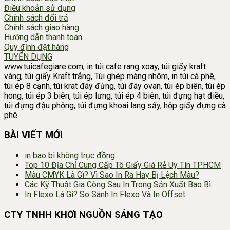
Điều khoản sử dụng
Chính sách đổi trả
Chính sách giao hàng
Hướng dẫn thanh toán
Quy định đặt hàng
TUYỂN DỤNG
www.tuicafegiare.com, in túi cafe rang xoay, túi giấy kraft
vàng, túi giấy Kraft trắng, Túi ghép màng nhôm, in túi cà phê,
túi ép 8 cạnh, túi krat đáy đứng, túi đáy ovan, túi ép biên, túi ép
hong, túi ép 3 biên, túi ép lưng, túi ép 4 biên, túi đựng hạt điều,
túi đựng đậu phộng, túi đựng khoai lang sấy, hộp giấy đựng cà
phê
BÀI VIẾT MỚI
in bao bì không trục đồng
Top 10 Địa Chỉ Cung Cấp Tô Giấy Giá Rẻ Uy Tín TPHCM
Màu CMYK Là Gì? Vì Sao In Ra Hay Bị Lệch Màu?
Các Kỹ Thuật Gia Công Sau In Trong Sản Xuất Bao Bì
In Flexo Là Gì? So Sánh In Flexo Và In Offset
CTY TNHH KHƠI NGUỒN SÁNG TẠO