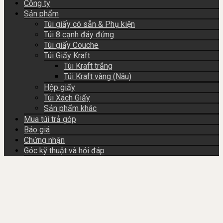
Công ty
Sản phẩm
Túi giấy có sẵn & Phụ kiện
Túi 8 cạnh đáy đứng
Túi giấy Couche
Túi Giấy Kraft
Túi Kraft trắng
Túi Kraft vàng (Nâu)
Hộp giấy
Túi Xách Giấy
Sản phẩm khác
Mua túi trả góp
Báo giá
Chứng nhận
Góc kỹ thuật và hỏi đáp