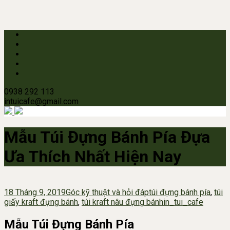
0938 292 113
intuicafe@gmail.com
Mẫu Túi Đựng Bánh Pía Đựa
Ưa Thích Nhất Hiện Nay
18 Tháng 9, 2019
Góc kỹ thuật và hỏi đáp
túi đựng bánh pía
,
túi
giấy kraft đựng bánh
,
túi kraft nâu đựng bánh
in_tui_cafe
Mẫu Túi Đựng Bánh Pía