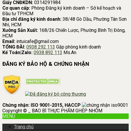
Giấy CNĐKDN:
0314291984
Cơ quan cấp:
Phòng Đăng ký kinh doanh – Sở kế hoạch và
Đầu tư TP.HCM
Địa chỉ đăng ký kinh doanh:
38/48 Gò Dầu, Phường Tân Sơn
Nhì, HCM
Xưởng Sản Xuất:
168/26 Chiến Lược, Phường Bình Trị Đông,
HCM
Email:
intuicafe@gmail.com
TỔNG ĐÀI:
0938 292 113
Gặp phòng kinh doanh
Kế Toán|Zalo:
0938 892 113
Ms.An
ĐĂNG KÝ BẢO HỘ & CHỨNG NHẬN
Chứng nhận: ISO 9001-2015, HACCP
Copyright © _ BAO BÌ THỰC PHẨM GHÉP NHÔM
MENU
Trang chủ