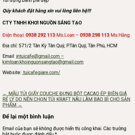
Túi đựng bánh pía đẹp
Qúy khách đặt hàng xin vui lòng liên hệ!!!
CTY TNHH KHƠI NGUỒN SÁNG TẠO
Điện thoại:
0938 292 113
Ms.Loan –
0938 298 113
Ms.Hằng
Địa chỉ: 571/2 Tân Kỳ Tân Quý, P.Tân Quý, Tân Phú, HCM
Email:
intuicafe@gmail.com –
kimloan.khoinguonsangtao@gmail.com
Website:
.tuicafegiare.com/
Post
←
MẪU TÚI GIẤY COUCHE ĐỰNG BỘT CACAO ÉP BIÊN GIÁ
RẺ
LÝ DO NÊN CHỌN TÚI KRAFT NÂU LÀM BAO BÌ CHO SẢN
navigation
PHẨM
→
Để lại một bình luận
Email của bạn sẽ không được hiển thị công khai.
Các trường
bắt buộc được đánh dấu
*