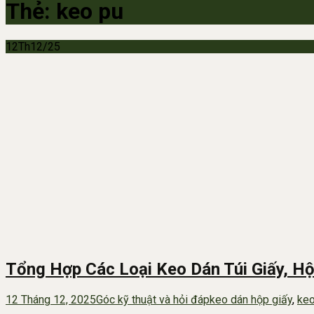
Thẻ:
keo pu
12
Th12/25
Tổng Hợp Các Loại Keo Dán Túi Giấy, Hộ
12 Tháng 12, 2025
Góc kỹ thuật và hỏi đáp
keo dán hộp giấy
,
keo