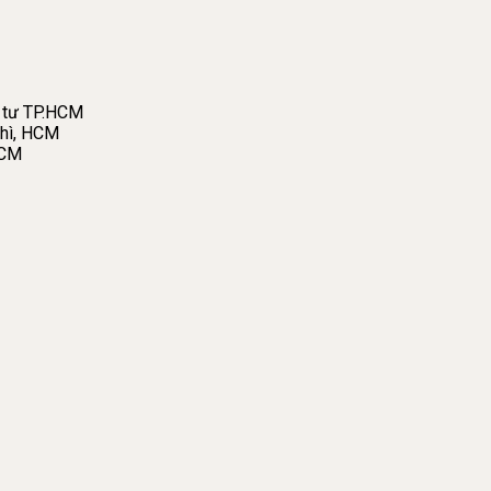
 tư TP.HCM
hì, HCM
HCM