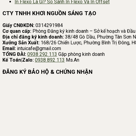
In Flexo Là Gì? So Sánh In Flexo Và In Offset
CTY TNHH KHƠI NGUỒN SÁNG TẠO
Giấy CNĐKDN:
0314291984
Cơ quan cấp:
Phòng Đăng ký kinh doanh – Sở kế hoạch và Đầu
Địa chỉ đăng ký kinh doanh:
38/48 Gò Dầu, Phường Tân Sơn N
Xưởng Sản Xuất:
168/26 Chiến Lược, Phường Bình Trị Đông, 
Email:
intuicafe@gmail.com
TỔNG ĐÀI:
0938 292 113
Gặp phòng kinh doanh
Kế Toán|Zalo:
0938 892 113
Ms.An
ĐĂNG KÝ BẢO HỘ & CHỨNG NHẬN