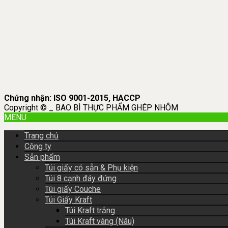
Chứng nhận: ISO 9001-2015, HACCP
Copyright © _ BAO BÌ THỰC PHẨM GHÉP NHÔM
MENU
Trang chủ
Công ty
Sản phẩm
Túi giấy có sẵn & Phụ kiện
Túi 8 cạnh đáy đứng
Túi giấy Couche
Túi Giấy Kraft
Túi Kraft trắng
Túi Kraft vàng (Nâu)