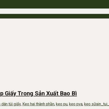
p Giấy Trong Sản Xuất Bao Bì
 dán túi giấy
,
Keo hai thành phần
,
keo pu
,
keo pva
,
keo sữa
in_tui