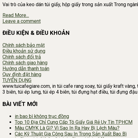
Vai trò của keo dán túi giấy, hộp giấy trong sản xuất Trong ngà
Read More...
Leave a comment
ĐIỀU KIỆN & ĐIỀU KHOẢN
Chính sách bảo mật
Điều khoản sử dụng
Chính sách đổi trả
Chính sách giao hàng
Hướng dẫn thanh toán
Quy định đặt hàng
TUYỂN DỤNG
www.tuicafegiare.com, in túi cafe rang xoay, túi giấy kraft vàng, t
3 biên, túi ép lưng, túi ép 4 biên, túi đựng hạt điều, túi đựng đ
BÀI VIẾT MỚI
in bao bì không trục đồng
Top 10 Địa Chỉ Cung Cấp Tô Giấy Giá Rẻ Uy Tín TPHCM
Màu CMYK Là Gì? Vì Sao In Ra Hay Bị Lệch Màu?
Các Kỹ Thuật Gia Công Sau In Trong Sản Xuất Bao Bì