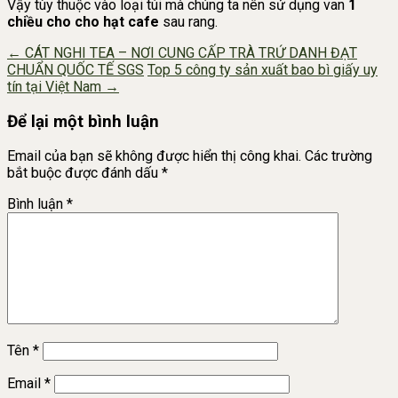
Vậy tùy thuộc vào loại túi mà chúng ta nên sử dụng van
1
chiều cho cho hạt cafe
sau rang.
Post
←
CÁT NGHI TEA – NƠI CUNG CẤP TRÀ TRỨ DANH ĐẠT
CHUẨN QUỐC TẾ SGS
Top 5 công ty sản xuất bao bì giấy uy
navigation
tín tại Việt Nam
→
Để lại một bình luận
Email của bạn sẽ không được hiển thị công khai.
Các trường
bắt buộc được đánh dấu
*
Bình luận
*
Tên
*
Email
*