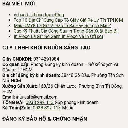
BÀI VIẾT MỚI
in bao bì không trục đồng
Top 10 Địa Chỉ Cung Cấp Tô Giấy Giá Rẻ Uy Tín TPHCM
Màu CMYK Là Gì? Vì Sao In Ra Hay Bị Lệch Màu?
Các Kỹ Thuật Gia Công Sau In Trong Sản Xuất Bao Bì
In Flexo Là Gì? So Sánh In Flexo Và In Offset
CTY TNHH KHƠI NGUỒN SÁNG TẠO
Giấy CNĐKDN:
0314291984
Cơ quan cấp:
Phòng Đăng ký kinh doanh – Sở kế hoạch và
Đầu tư TP.HCM
Địa chỉ đăng ký kinh doanh:
38/48 Gò Dầu, Phường Tân Sơn
Nhì, HCM
Xưởng Sản Xuất:
168/26 Chiến Lược, Phường Bình Trị Đông,
HCM
Email:
intuicafe@gmail.com
TỔNG ĐÀI:
0938 292 113
Gặp phòng kinh doanh
Kế Toán|Zalo:
0938 892 113
Ms.An
ĐĂNG KÝ BẢO HỘ & CHỨNG NHẬN