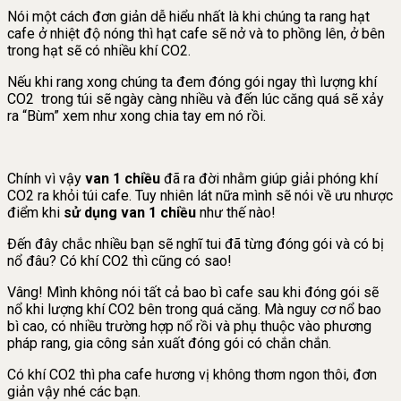
Nói một cách đơn giản dễ hiểu nhất là khi chúng ta rang hạt
cafe ở nhiệt độ nóng thì hạt cafe sẽ nở và to phồng lên, ở bên
trong hạt sẽ có nhiều khí CO2.
Nếu khi rang xong chúng ta đem đóng gói ngay thì lượng khí
CO2 trong túi sẽ ngày càng nhiều và đến lúc căng quá sẽ xảy
ra “Bùm” xem như xong chia tay em nó rồi.
Chính vì vậy
van 1 chiều
đã ra đời nhằm giúp giải phóng khí
CO2 ra khỏi túi cafe. Tuy nhiên lát nữa mình sẽ nói về ưu nhược
điểm khi
sử dụng van 1 chiều
như thế nào!
Đến đây chắc nhiều bạn sẽ nghĩ tui đã từng đóng gói và có bị
nổ đâu? Có khí CO2 thì cũng có sao!
Vâng! Mình không nói tất cả bao bì cafe sau khi đóng gói sẽ
nổ khi lượng khí CO2 bên trong quá căng. Mà nguy cơ nổ bao
bì cao, có nhiều trường hợp nổ rồi và phụ thuộc vào phương
pháp rang, gia công sản xuất đóng gói có chắn chắn.
Có khí CO2 thì pha cafe hương vị không thơm ngon thôi, đơn
giản vậy nhé các bạn.