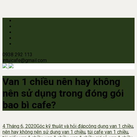
0938 292 113
intuicafe@gmail.com
Van 1 chiều nên hay không
nên sử dụng trong đóng gói
bao bì cafe?
4 Tháng 6, 2020
Góc kỹ thuật và hỏi đáp
công dụng van 1 chiều
,
nên hay không nên sử dụng van 1 chiều
,
túi cafe van 1 chiều
,