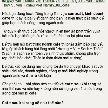
túi giấy van 1 chiều
,
van 1 chiều
,
van 1 chiều giá rẻ
,
van 1 chiều
Thụy Sĩ
,
van 1 chiều Việt Nam
in_tui_cafe
Nếu bạn đang hoạt động trong lĩnh vực
sản xuất, kinh doanh
cafe
thì đây là bài viết dành cho bạn, là kiến thức bắt buột để
giúp bạn thành công trong ngành cafe.
Tư duy kiến thức của mỗi người hiện nay đã phát triễn vượt
bật nếu bạn không hiểu rõ xu thế sẽ bị bỏ lại phía sau.
Để trở nên nổi bật trong ngành cafe thì phải đảm bảo các yếu
tố giúp khách hàng hài lòng nhất “Hương – Vị – Sạch – Thân”.
(Sạch là sạch sẽ an toàn vệ sinh thực phẩm, không pha trộn
tạp chất, hóa chất, Thân là thân thiện môi trường)
Để đúc kết nội dung này chúng tôi đã trò chuyện khảo sát với
nhiều đối tác, doanh nghiệp, công ty mới khởi nghiệp trong
ngành cafe và đưa ra kết luận.
Cần phải có 1 bài phân tích chi tiết về
cafe sau khi rang
sẽ
như thế nào và nên hay không nên sử dụng van 1 chiều trong
đóng gói bao bì cafe.
Cafe sau khi rang sẽ như thế nào?