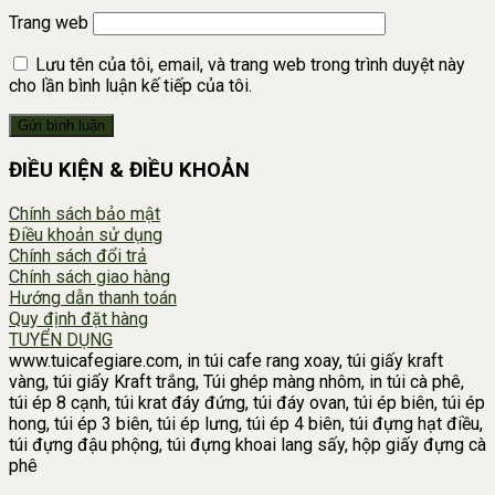
Trang web
Lưu tên của tôi, email, và trang web trong trình duyệt này
cho lần bình luận kế tiếp của tôi.
ĐIỀU KIỆN & ĐIỀU KHOẢN
Chính sách bảo mật
Điều khoản sử dụng
Chính sách đổi trả
Chính sách giao hàng
Hướng dẫn thanh toán
Quy định đặt hàng
TUYỂN DỤNG
www.tuicafegiare.com, in túi cafe rang xoay, túi giấy kraft
vàng, túi giấy Kraft trắng, Túi ghép màng nhôm, in túi cà phê,
túi ép 8 cạnh, túi krat đáy đứng, túi đáy ovan, túi ép biên, túi ép
hong, túi ép 3 biên, túi ép lưng, túi ép 4 biên, túi đựng hạt điều,
túi đựng đậu phộng, túi đựng khoai lang sấy, hộp giấy đựng cà
phê