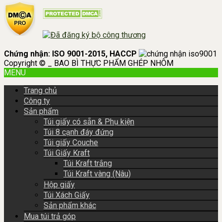
Chứng nhận: ISO 9001-2015, HACCP
Copyright © _ BAO BÌ THỰC PHẨM GHÉP NHÔM
MENU
Trang chủ
Công ty
Sản phẩm
Túi giấy có sẵn & Phụ kiện
Túi 8 cạnh đáy đứng
Túi giấy Couche
Túi Giấy Kraft
Túi Kraft trắng
Túi Kraft vàng (Nâu)
Hộp giấy
Túi Xách Giấy
Sản phẩm khác
Mua túi trả góp