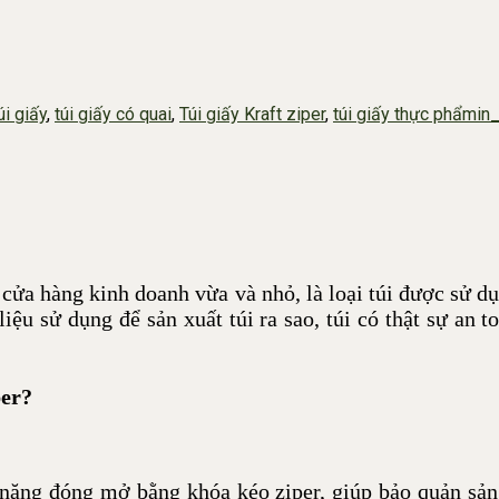
úi giấy
,
túi giấy có quai
,
Túi giấy Kraft ziper
,
túi giấy thực phẩm
in
c cửa hàng kinh doanh vừa và nhỏ, là loại túi được sử
liệu sử dụng để sản xuất túi ra sao, túi có thật sự an
per
?
ính năng đóng mở bằng khóa kéo ziper, giúp bảo quản s