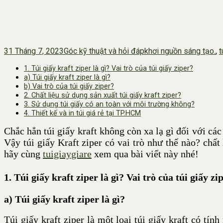
31 Tháng 7, 2023
Góc kỹ thuật và hỏi đáp
khơi nguồn sáng tạo.
,
t
1. Túi giấy kraft ziper là gì? Vai trò của túi giấy ziper?
a) Túi giấy kraft ziper là gì?
b) Vai trò của túi giấy ziper?
2. Chất liệu sử dụng sản xuất túi giấy kraft ziper?
3. Sử dụng túi giấy có an toàn với môi trường không?
4. Thiết kế và in túi giá rẻ tại TP.HCM
Chắc hẳn túi giấy kraft không còn xa lạ gì đối với cá
Vậy túi giấy Kraft ziper có vai trò như thế nào? chất 
hãy cùng
tuigiaygiare
xem qua bài viết này nhé!
1. Túi giấy
kraft ziper là gì
?
Vai trò của túi giấy zi
a) Túi giấy kraft ziper là gì?
Túi giấy kraft ziper là một loại túi giấy kraft có t