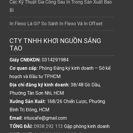
Các Kỹ Thuật Gia Công Sau In Trong Sản Xuất Bao
Bì
In Flexo Là Gì? So Sánh In Flexo Và In Offset
CTY TNHH KHƠI NGUỒN SÁNG
TẠO
Giấy CNĐKDN:
0314291984
Cơ quan cấp:
Phòng Đăng ký kinh doanh – Sở kế
hoạch và Đầu tư TP.HCM
Địa chỉ đăng ký kinh doanh:
38/48 Gò Dầu,
Phường Tân Sơn Nhì, HCM
Xưởng Sản Xuất:
168/26 Chiến Lược, Phường
Bình Trị Đông, HCM
Email:
intuicafe@gmail.com
TỔNG ĐÀI:
0938 292 113
Gặp phòng kinh doanh