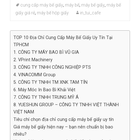
cung cấp máy bế giấy
,
máy bế
,
máy bế giấy
,
máy bế
giấy giá rẻ
,
máy bế hộp giấy
in_tui_cafe
TOP 10 Địa Chỉ Cung Cấp Máy Bế Giấy Uy Tín Tại
TPHCM
1. CÔNG TY MÁY BAO BÌ VŨ GIA
2. VPrint Machinery
3. CÔNG TY TNHH CÔNG NGHIỆP PTS
4. VINACOMM Group
5. CÔNG TY TNHH TM XNK TAM TÍN
6. Máy Móc In Bao Bì Khải Việt
7. CÔNG TY TNHH TRUNG MỸ Á
8. YUESHUN GROUP – CÔNG TY TNHH VIỆT THÀNH
VIỆT NAM
Tiêu chí chọn địa chỉ cung cấp máy bế giấy uy tín
Giá máy bế giấy hiện nay – bạn nên chuẩn bị bao
nhiêu?