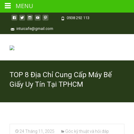
MENU
0938 292 113
intuicafe@gmail.com
TOP 8 Địa Chỉ Cung Cấp Máy Bế
Giấy Uy Tín Tại TPHCM
24 Tháng 11, 2025
Góc kỹ thuật và hỏi đáp