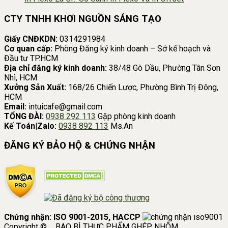
CTY TNHH KHƠI NGUỒN SÁNG TẠO
Giấy CNĐKDN:
0314291984
Cơ quan cấp:
Phòng Đăng ký kinh doanh – Sở kế hoạch và
Đầu tư TP.HCM
Địa chỉ đăng ký kinh doanh:
38/48 Gò Dầu, Phường Tân Sơn
Nhì, HCM
Xưởng Sản Xuất:
168/26 Chiến Lược, Phường Bình Trị Đông,
HCM
Email:
intuicafe@gmail.com
TỔNG ĐÀI:
0938 292 113
Gặp phòng kinh doanh
Kế Toán|Zalo:
0938 892 113
Ms.An
ĐĂNG KÝ BẢO HỘ & CHỨNG NHẬN
Chứng nhận: ISO 9001-2015, HACCP
Copyright © _ BAO BÌ THỰC PHẨM GHÉP NHÔM