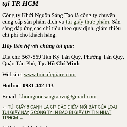
tại TP. HCM
Công ty Khởi Nguồn Sáng Tạo là công ty chuyên
cung cấp sản phẩm dịch vụ
túi giấy thực phẩm
. Sẵn
sàng đáp ứng các chỉ tiêu theo quy định, giảm thiểu
chi phí cho khách hàng.
Hãy liên hệ với chúng tôi qua:
Địa chỉ: 567-569 Tân Kỳ Tân Quý, Phường Tân Quý,
Quận Tân Phú,
Tp. Hồ Chí Minh
Website:
www.tuicafegiare.com
Hotline:
0931 442 113
Email:
khoinguonsangtaovn@gmail.com
Post
←
TÚI GIẤY 8 CẠNH LÀ GÌ? ĐẶC ĐIỂM NỔI BẬT CỦA LOẠI
TÚI GIẤY NÀY
5 CÔNG TY IN BAO BÌ GIẤY UY TÍN NHẤT
navigation
TPHCM
→