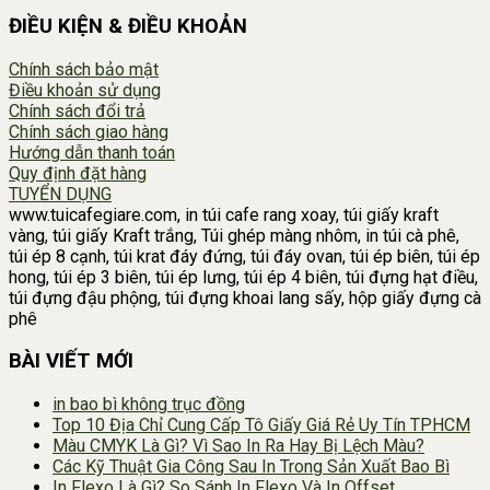
ĐIỀU KIỆN & ĐIỀU KHOẢN
Chính sách bảo mật
Điều khoản sử dụng
Chính sách đổi trả
Chính sách giao hàng
Hướng dẫn thanh toán
Quy định đặt hàng
TUYỂN DỤNG
www.tuicafegiare.com, in túi cafe rang xoay, túi giấy kraft
vàng, túi giấy Kraft trắng, Túi ghép màng nhôm, in túi cà phê,
túi ép 8 cạnh, túi krat đáy đứng, túi đáy ovan, túi ép biên, túi ép
hong, túi ép 3 biên, túi ép lưng, túi ép 4 biên, túi đựng hạt điều,
túi đựng đậu phộng, túi đựng khoai lang sấy, hộp giấy đựng cà
phê
BÀI VIẾT MỚI
in bao bì không trục đồng
Top 10 Địa Chỉ Cung Cấp Tô Giấy Giá Rẻ Uy Tín TPHCM
Màu CMYK Là Gì? Vì Sao In Ra Hay Bị Lệch Màu?
Các Kỹ Thuật Gia Công Sau In Trong Sản Xuất Bao Bì
In Flexo Là Gì? So Sánh In Flexo Và In Offset