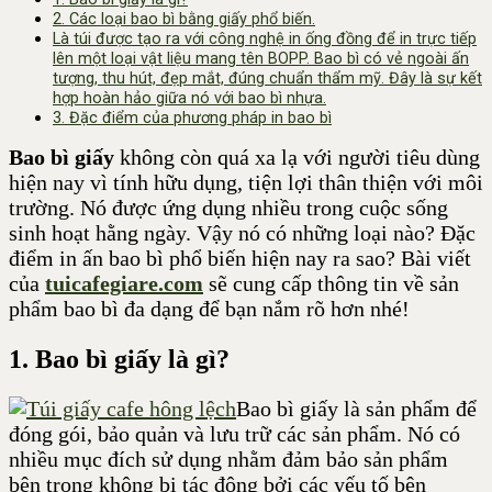
2. Các loại bao bì bằng giấy phổ biến.
Là túi được tạo ra với công nghệ in ống đồng để in trực tiếp
lên một loại vật liệu mang tên BOPP. Bao bì có vẻ ngoài ấn
tượng, thu hút, đẹp mắt, đúng chuẩn thẩm mỹ. Đây là sự kết
hợp hoàn hảo giữa nó với bao bì nhựa.
3. Đặc điểm của phương pháp in bao bì
Bao bì giấy
không còn quá xa lạ với người tiêu dùng
hiện nay vì tính hữu dụng, tiện lợi thân thiện với môi
trường. Nó được ứng dụng nhiều trong cuộc sống
sinh hoạt hằng ngày.
Vậy nó có những loại nào? Đặc
điểm in ấn bao bì phổ biến hiện nay ra sao? Bài viết
của
tuicafegiare.com
sẽ cung cấp thông tin về sản
phẩm bao bì đa dạng để bạn nắm rõ hơn nhé!
1. Bao bì giấy là gì?
Bao bì giấy là sản phẩm để
đóng gói, bảo quản và lưu trữ các sản phẩm. Nó có
nhiều mục đích sử dụng nhằm đảm bảo sản phẩm
bên trong không bị tác động bởi các yếu tố bên