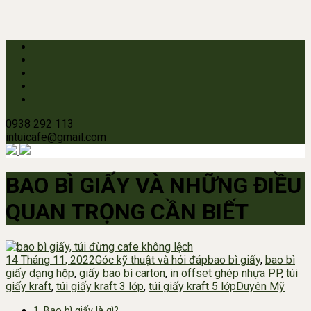
0938 292 113
intuicafe@gmail.com
BAO BÌ GIẤY VÀ NHỮNG ĐIỀU
QUAN TRỌNG CẦN BIẾT
14 Tháng 11, 2022
Góc kỹ thuật và hỏi đáp
bao bì giấy
,
bao bì
giấy dạng hộp
,
giấy bao bì carton
,
in offset ghép nhựa PP
,
túi
giấy kraft
,
túi giấy kraft 3 lớp
,
túi giấy kraft 5 lớp
Duyên Mỹ
1. Bao bì giấy là gì?