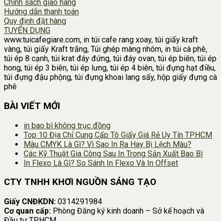
Chính sách giao hàng
Hướng dẫn thanh toán
Quy định đặt hàng
TUYỂN DỤNG
www.tuicafegiare.com, in túi cafe rang xoay, túi giấy kraft
vàng, túi giấy Kraft trắng, Túi ghép màng nhôm, in túi cà phê,
túi ép 8 cạnh, túi krat đáy đứng, túi đáy ovan, túi ép biên, túi ép
hong, túi ép 3 biên, túi ép lưng, túi ép 4 biên, túi đựng hạt điều,
túi đựng đậu phộng, túi đựng khoai lang sấy, hộp giấy đựng cà
phê
BÀI VIẾT MỚI
in bao bì không trục đồng
Top 10 Địa Chỉ Cung Cấp Tô Giấy Giá Rẻ Uy Tín TPHCM
Màu CMYK Là Gì? Vì Sao In Ra Hay Bị Lệch Màu?
Các Kỹ Thuật Gia Công Sau In Trong Sản Xuất Bao Bì
In Flexo Là Gì? So Sánh In Flexo Và In Offset
CTY TNHH KHƠI NGUỒN SÁNG TẠO
Giấy CNĐKDN:
0314291984
Cơ quan cấp:
Phòng Đăng ký kinh doanh – Sở kế hoạch và
Đầu tư TP.HCM