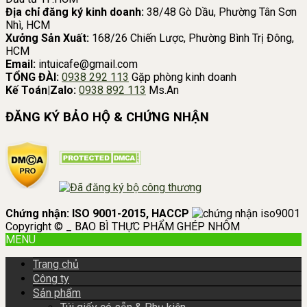
Địa chỉ đăng ký kinh doanh:
38/48 Gò Dầu, Phường Tân Sơn
Nhì, HCM
Xưởng Sản Xuất:
168/26 Chiến Lược, Phường Bình Trị Đông,
HCM
Email:
intuicafe@gmail.com
TỔNG ĐÀI:
0938 292 113
Gặp phòng kinh doanh
Kế Toán|Zalo:
0938 892 113
Ms.An
ĐĂNG KÝ BẢO HỘ & CHỨNG NHẬN
Chứng nhận: ISO 9001-2015, HACCP
Copyright © _ BAO BÌ THỰC PHẨM GHÉP NHÔM
MENU
Trang chủ
Công ty
Sản phẩm