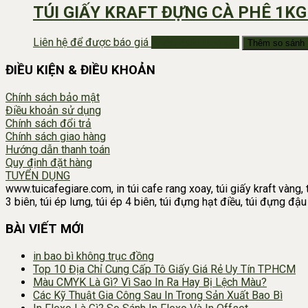
TÚI GIẤY KRAFT ĐỰNG CÀ PHÊ 1KG
Liên hệ để được báo giá
Nhắn Zalo Báo Giá
Thêm so sánh
ĐIỀU KIỆN & ĐIỀU KHOẢN
Chính sách bảo mật
Điều khoản sử dụng
Chính sách đổi trả
Chính sách giao hàng
Hướng dẫn thanh toán
Quy định đặt hàng
TUYỂN DỤNG
www.tuicafegiare.com, in túi cafe rang xoay, túi giấy kraft vàng, t
3 biên, túi ép lưng, túi ép 4 biên, túi đựng hạt điều, túi đựng đ
BÀI VIẾT MỚI
in bao bì không trục đồng
Top 10 Địa Chỉ Cung Cấp Tô Giấy Giá Rẻ Uy Tín TPHCM
Màu CMYK Là Gì? Vì Sao In Ra Hay Bị Lệch Màu?
Các Kỹ Thuật Gia Công Sau In Trong Sản Xuất Bao Bì