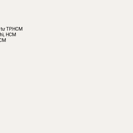
 tư TP.HCM
hì, HCM
HCM