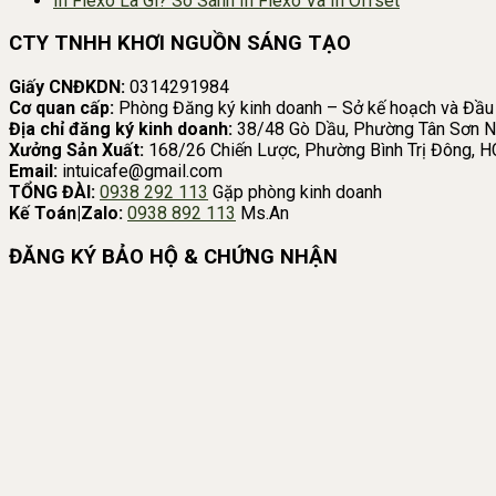
In Flexo Là Gì? So Sánh In Flexo Và In Offset
CTY TNHH KHƠI NGUỒN SÁNG TẠO
Giấy CNĐKDN:
0314291984
Cơ quan cấp:
Phòng Đăng ký kinh doanh – Sở kế hoạch và Đầu
Địa chỉ đăng ký kinh doanh:
38/48 Gò Dầu, Phường Tân Sơn N
Xưởng Sản Xuất:
168/26 Chiến Lược, Phường Bình Trị Đông, 
Email:
intuicafe@gmail.com
TỔNG ĐÀI:
0938 292 113
Gặp phòng kinh doanh
Kế Toán|Zalo:
0938 892 113
Ms.An
ĐĂNG KÝ BẢO HỘ & CHỨNG NHẬN