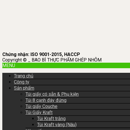
Chứng nhận: ISO 9001-2015, HACCP
Copyright © _ BAO BÌ THỰC PHẨM GHÉP NHÔM
MENU
Trang chủ
Công ty
Sản phẩm
Túi giấy có sẵn & Phụ kiện
Túi 8 cạnh đáy đứng
Túi giấy Couche
Túi Giấy Kraft
Túi Kraft trắng
Túi Kraft vàng (Nâu)