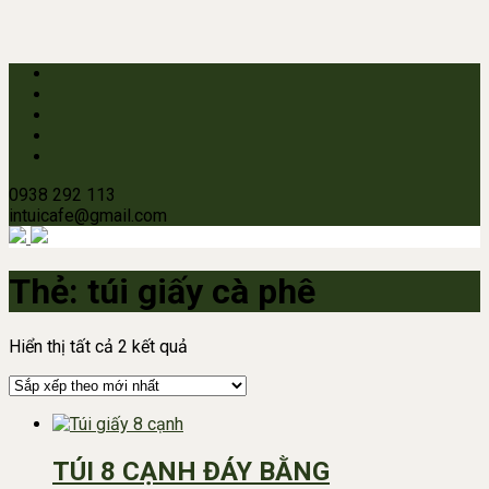
0938 292 113
intuicafe@gmail.com
Thẻ:
túi giấy cà phê
Đã
Hiển thị tất cả 2 kết quả
sắp
xếp
theo
mới
nhất
TÚI 8 CẠNH ĐÁY BẰNG