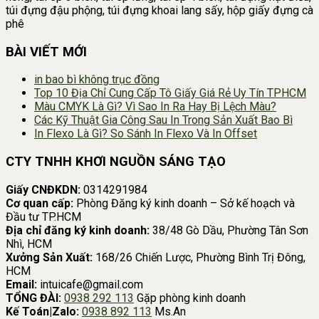
túi đựng đậu phộng, túi đựng khoai lang sấy, hộp giấy đựng cà
phê
BÀI VIẾT MỚI
in bao bì không trục đồng
Top 10 Địa Chỉ Cung Cấp Tô Giấy Giá Rẻ Uy Tín TPHCM
Màu CMYK Là Gì? Vì Sao In Ra Hay Bị Lệch Màu?
Các Kỹ Thuật Gia Công Sau In Trong Sản Xuất Bao Bì
In Flexo Là Gì? So Sánh In Flexo Và In Offset
CTY TNHH KHƠI NGUỒN SÁNG TẠO
Giấy CNĐKDN:
0314291984
Cơ quan cấp:
Phòng Đăng ký kinh doanh – Sở kế hoạch và
Đầu tư TP.HCM
Địa chỉ đăng ký kinh doanh:
38/48 Gò Dầu, Phường Tân Sơn
Nhì, HCM
Xưởng Sản Xuất:
168/26 Chiến Lược, Phường Bình Trị Đông,
HCM
Email:
intuicafe@gmail.com
TỔNG ĐÀI:
0938 292 113
Gặp phòng kinh doanh
Kế Toán|Zalo:
0938 892 113
Ms.An