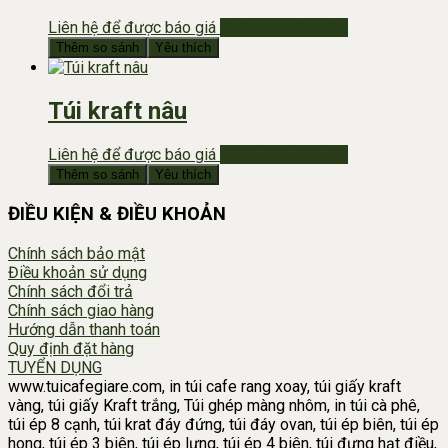
Liên hệ để được báo giá
Nhắn Zalo Báo Giá
Thêm so sánh
Yêu thích
Túi kraft nâu
Liên hệ để được báo giá
Nhắn Zalo Báo Giá
Thêm so sánh
Yêu thích
ĐIỀU KIỆN & ĐIỀU KHOẢN
Chính sách bảo mật
Điều khoản sử dụng
Chính sách đổi trả
Chính sách giao hàng
Hướng dẫn thanh toán
Quy định đặt hàng
TUYỂN DỤNG
www.tuicafegiare.com, in túi cafe rang xoay, túi giấy kraft
vàng, túi giấy Kraft trắng, Túi ghép màng nhôm, in túi cà phê,
túi ép 8 cạnh, túi krat đáy đứng, túi đáy ovan, túi ép biên, túi ép
hong, túi ép 3 biên, túi ép lưng, túi ép 4 biên, túi đựng hạt điều,