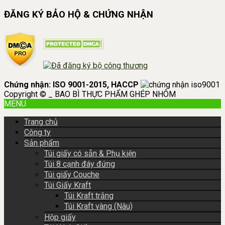
ĐĂNG KÝ BẢO HỘ & CHỨNG NHẬN
Chứng nhận: ISO 9001-2015, HACCP
Copyright © _ BAO BÌ THỰC PHẨM GHÉP NHÔM
MENU
Trang chủ
Công ty
Sản phẩm
Túi giấy có sẵn & Phụ kiện
Túi 8 cạnh đáy đứng
Túi giấy Couche
Túi Giấy Kraft
Túi Kraft trắng
Túi Kraft vàng (Nâu)
Hộp giấy