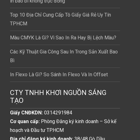
in bao bì không trục đồng
Top 10 Địa Chỉ Cung Cấp Tô Giấy Giá Rẻ Uy Tín
TPHCM
Màu CMYK Là Gì? Vì Sao In Ra Hay Bị Lệch Màu?
Các Kỹ Thuật Gia Công Sau In Trong Sản Xuất Bao
Bì
In Flexo Là Gì? So Sánh In Flexo Và In Offset
CTY TNHH KHƠI NGUỒN SÁNG
TẠO
Giấy CNĐKDN:
0314291984
Cơ quan cấp:
Phòng Đăng ký kinh doanh – Sở kế
hoạch và Đầu tư TP.HCM
Địa chỉ đăng ký kinh doanh:
38/48 Gò Dầu,