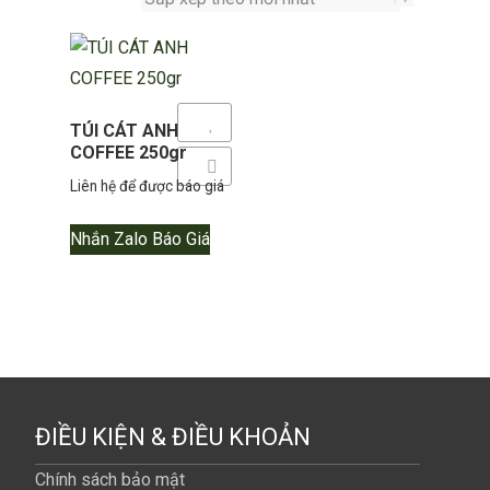
Yêu thích
TÚI CÁT ANH
COFFEE 250gr
Thêm so sánh
Liên hệ để được báo giá
Nhắn Zalo Báo Giá
ĐIỀU KIỆN & ĐIỀU KHOẢN
Chính sách bảo mật