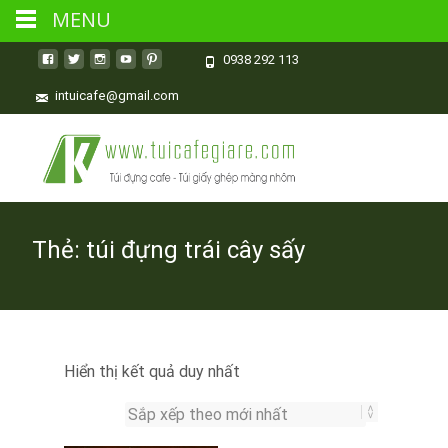
MENU
0938 292 113
intuicafe@gmail.com
Thẻ:
túi đựng trái cây sấy
Hiển thị kết quả duy nhất