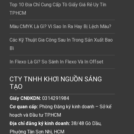
Top 10 Địa Chỉ Cung Cấp Tô Giấy Giá Rẻ Uy Tín
TPHCM
Màu CMYK Là Gì? Vì Sao In Ra Hay Bị Lệch Màu?
Các Kỹ Thuật Gia Công Sau In Trong Sản Xuất Bao
Bì
In Flexo Là Gì? So Sánh In Flexo Và In Offset
CTY TNHH KHƠI NGUỒN SÁNG
TẠO
Giấy CNĐKDN:
0314291984
Cơ quan cấp:
Phòng Đăng ký kinh doanh – Sở kế
hoạch và Đầu tư TP.HCM
Địa chỉ đăng ký kinh doanh:
38/48 Gò Dầu,
Phường Tân Sơn Nhì, HCM