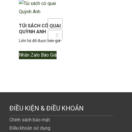
Yêu thích
TÚI SÁCH CÓ QUAI
QUỲNH ANH
Thêm so sánh
Liên hệ để được báo giá
Nhắn Zalo Báo Giá
ĐIỀU KIỆN & ĐIỀU KHOẢN
Chính sách bảo mật
Điều khoản sử dụng