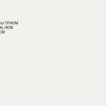
 tư TP.HCM
hì, HCM
HCM