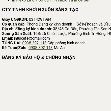
In Flexo Là Gì? So Sánh In Flexo Và In Offset
CTY TNHH KHƠI NGUỒN SÁNG TẠO
Giấy CNĐKDN:
0314291984
Cơ quan cấp:
Phòng Đăng ký kinh doanh – Sở kế hoạch và Đầu
Địa chỉ đăng ký kinh doanh:
38/48 Gò Dầu, Phường Tân Sơn N
Xưởng Sản Xuất:
168/26 Chiến Lược, Phường Bình Trị Đông, 
Email:
intuicafe@gmail.com
TỔNG ĐÀI:
0938 292 113
Gặp phòng kinh doanh
Kế Toán|Zalo:
0938 892 113
Ms.An
ĐĂNG KÝ BẢO HỘ & CHỨNG NHẬN