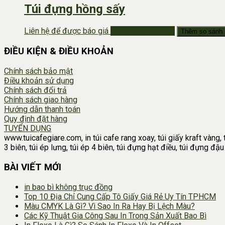
Túi đựng hồng sấy
Liên hệ để được báo giá
Nhắn Zalo Báo Giá
Thêm so sánh
ĐIỀU KIỆN & ĐIỀU KHOẢN
Chính sách bảo mật
Điều khoản sử dụng
Chính sách đổi trả
Chính sách giao hàng
Hướng dẫn thanh toán
Quy định đặt hàng
TUYỂN DỤNG
www.tuicafegiare.com, in túi cafe rang xoay, túi giấy kraft vàng, t
3 biên, túi ép lưng, túi ép 4 biên, túi đựng hạt điều, túi đựng đ
BÀI VIẾT MỚI
in bao bì không trục đồng
Top 10 Địa Chỉ Cung Cấp Tô Giấy Giá Rẻ Uy Tín TPHCM
Màu CMYK Là Gì? Vì Sao In Ra Hay Bị Lệch Màu?
Các Kỹ Thuật Gia Công Sau In Trong Sản Xuất Bao Bì