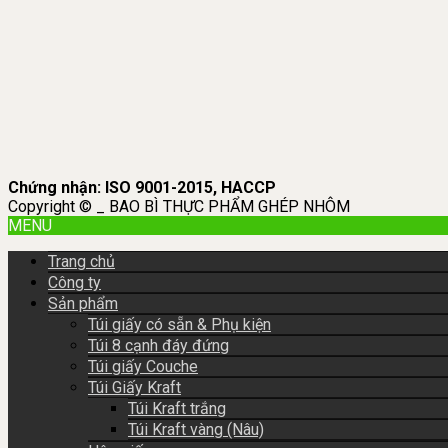
Chứng nhận: ISO 9001-2015, HACCP
Copyright © _ BAO BÌ THỰC PHẨM GHÉP NHÔM
MENU
Trang chủ
Công ty
Sản phẩm
Túi giấy có sẵn & Phụ kiện
Túi 8 cạnh đáy đứng
Túi giấy Couche
Túi Giấy Kraft
Túi Kraft trắng
Túi Kraft vàng (Nâu)