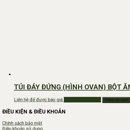
TÚI ĐÁY ĐỨNG (HÌNH OVAN) BỘT Ă
Liên hệ để được báo giá
Nhắn Zalo Báo Giá
Thêm so sánh
ĐIỀU KIỆN & ĐIỀU KHOẢN
Chính sách bảo mật
Điều khoản sử dụng