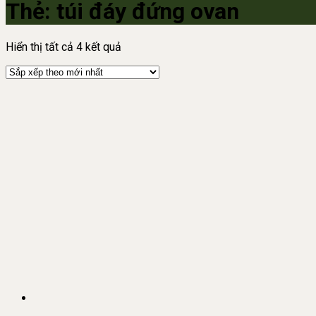
Thẻ:
túi đáy đứng ovan
Đã
Hiển thị tất cả 4 kết quả
sắp
xếp
theo
mới
nhất