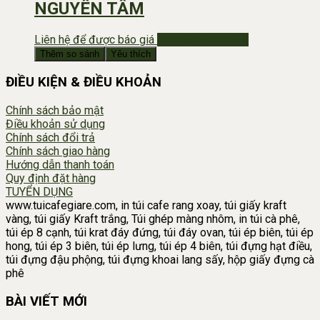
NGUYÊN TÂM
Liên hệ để được báo giá
Nhắn Zalo Báo Giá
Thêm so sánh
Yêu thích
ĐIỀU KIỆN & ĐIỀU KHOẢN
Chính sách bảo mật
Điều khoản sử dụng
Chính sách đổi trả
Chính sách giao hàng
Hướng dẫn thanh toán
Quy định đặt hàng
TUYỂN DỤNG
www.tuicafegiare.com, in túi cafe rang xoay, túi giấy kraft
vàng, túi giấy Kraft trắng, Túi ghép màng nhôm, in túi cà phê,
túi ép 8 cạnh, túi krat đáy đứng, túi đáy ovan, túi ép biên, túi ép
hong, túi ép 3 biên, túi ép lưng, túi ép 4 biên, túi đựng hạt điều,
túi đựng đậu phộng, túi đựng khoai lang sấy, hộp giấy đựng cà
phê
BÀI VIẾT MỚI