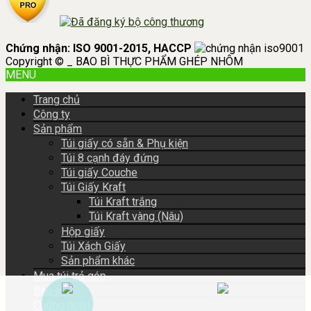
Chứng nhận: ISO 9001-2015, HACCP
Copyright © _ BAO BÌ THỰC PHẨM GHÉP NHÔM
MENU
Trang chủ
Công ty
Sản phẩm
Túi giấy có sẵn & Phụ kiện
Túi 8 cạnh đáy đứng
Túi giấy Couche
Túi Giấy Kraft
Túi Kraft trắng
Túi Kraft vàng (Nâu)
Hộp giấy
Túi Xách Giấy
Sản phẩm khác
Mua túi trả góp
Báo giá
Chứng nhận