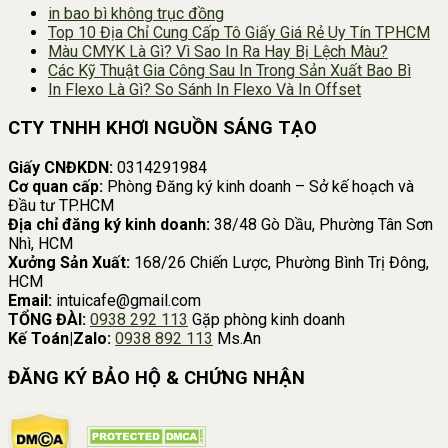
in bao bì không trục đồng
Top 10 Địa Chỉ Cung Cấp Tô Giấy Giá Rẻ Uy Tín TPHCM
Màu CMYK Là Gì? Vì Sao In Ra Hay Bị Lệch Màu?
Các Kỹ Thuật Gia Công Sau In Trong Sản Xuất Bao Bì
In Flexo Là Gì? So Sánh In Flexo Và In Offset
CTY TNHH KHƠI NGUỒN SÁNG TẠO
Giấy CNĐKDN:
0314291984
Cơ quan cấp:
Phòng Đăng ký kinh doanh – Sở kế hoạch và
Đầu tư TP.HCM
Địa chỉ đăng ký kinh doanh:
38/48 Gò Dầu, Phường Tân Sơn
Nhì, HCM
Xưởng Sản Xuất:
168/26 Chiến Lược, Phường Bình Trị Đông,
HCM
Email:
intuicafe@gmail.com
TỔNG ĐÀI:
0938 292 113
Gặp phòng kinh doanh
Kế Toán|Zalo:
0938 892 113
Ms.An
ĐĂNG KÝ BẢO HỘ & CHỨNG NHẬN