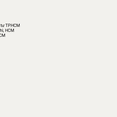
 tư TP.HCM
hì, HCM
HCM