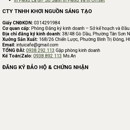
In Flexo Là Gì? So Sánh In Flexo Và In Offset
CTY TNHH KHƠI NGUỒN SÁNG TẠO
Giấy CNĐKDN:
0314291984
Cơ quan cấp:
Phòng Đăng ký kinh doanh – Sở kế hoạch và Đầu
Địa chỉ đăng ký kinh doanh:
38/48 Gò Dầu, Phường Tân Sơn N
Xưởng Sản Xuất:
168/26 Chiến Lược, Phường Bình Trị Đông, 
Email:
intuicafe@gmail.com
TỔNG ĐÀI:
0938 292 113
Gặp phòng kinh doanh
Kế Toán|Zalo:
0938 892 113
Ms.An
ĐĂNG KÝ BẢO HỘ & CHỨNG NHẬN