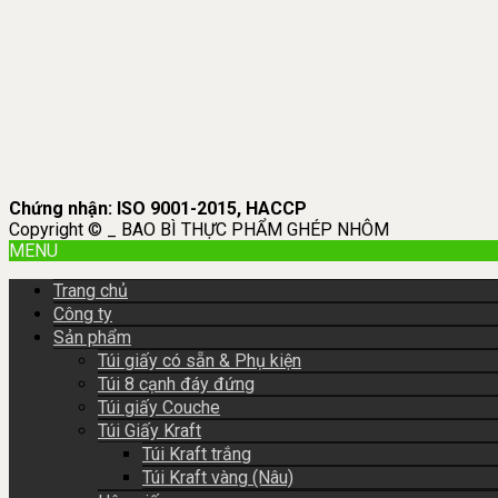
Chứng nhận: ISO 9001-2015, HACCP
Copyright © _ BAO BÌ THỰC PHẨM GHÉP NHÔM
MENU
Trang chủ
Công ty
Sản phẩm
Túi giấy có sẵn & Phụ kiện
Túi 8 cạnh đáy đứng
Túi giấy Couche
Túi Giấy Kraft
Túi Kraft trắng
Túi Kraft vàng (Nâu)