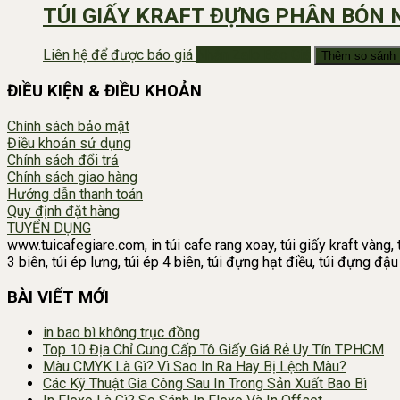
TÚI GIẤY KRAFT ĐỰNG PHÂN BÓN
Liên hệ để được báo giá
Nhắn Zalo Báo Giá
Thêm so sánh
ĐIỀU KIỆN & ĐIỀU KHOẢN
Chính sách bảo mật
Điều khoản sử dụng
Chính sách đổi trả
Chính sách giao hàng
Hướng dẫn thanh toán
Quy định đặt hàng
TUYỂN DỤNG
www.tuicafegiare.com, in túi cafe rang xoay, túi giấy kraft vàng, t
3 biên, túi ép lưng, túi ép 4 biên, túi đựng hạt điều, túi đựng đ
BÀI VIẾT MỚI
in bao bì không trục đồng
Top 10 Địa Chỉ Cung Cấp Tô Giấy Giá Rẻ Uy Tín TPHCM
Màu CMYK Là Gì? Vì Sao In Ra Hay Bị Lệch Màu?
Các Kỹ Thuật Gia Công Sau In Trong Sản Xuất Bao Bì