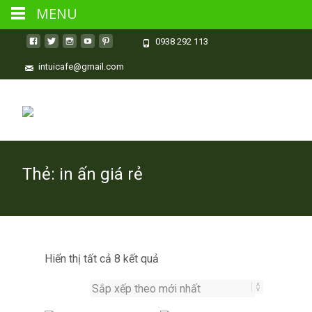
MENU
0938 292 113
intuicafe@gmail.com
Thẻ:
in ấn giá rẻ
Đã
Hiển thị tất cả 8 kết quả
sắp
xếp