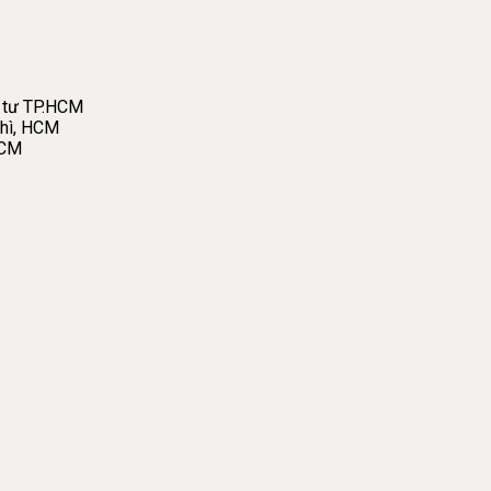
 tư TP.HCM
hì, HCM
HCM