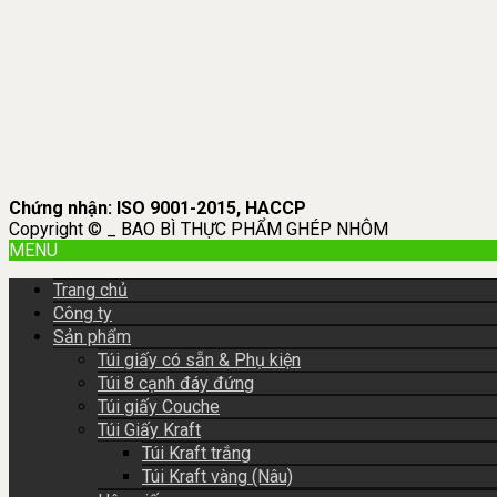
Chứng nhận: ISO 9001-2015, HACCP
Copyright © _ BAO BÌ THỰC PHẨM GHÉP NHÔM
MENU
Trang chủ
Công ty
Sản phẩm
Túi giấy có sẵn & Phụ kiện
Túi 8 cạnh đáy đứng
Túi giấy Couche
Túi Giấy Kraft
Túi Kraft trắng
Túi Kraft vàng (Nâu)