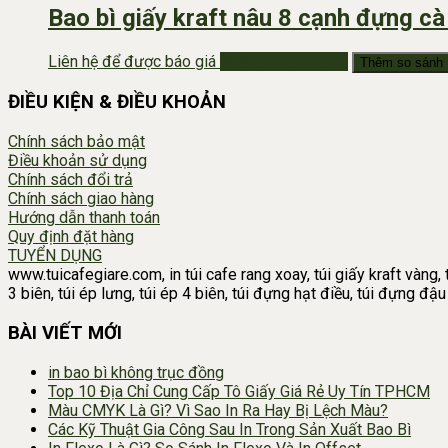
Bao bì giấy kraft nâu 8 cạnh đựng c
Liên hệ để được báo giá
Nhắn Zalo Báo Giá
Thêm so sánh
ĐIỀU KIỆN & ĐIỀU KHOẢN
Chính sách bảo mật
Điều khoản sử dụng
Chính sách đổi trả
Chính sách giao hàng
Hướng dẫn thanh toán
Quy định đặt hàng
TUYỂN DỤNG
www.tuicafegiare.com, in túi cafe rang xoay, túi giấy kraft vàng, t
3 biên, túi ép lưng, túi ép 4 biên, túi đựng hạt điều, túi đựng đ
BÀI VIẾT MỚI
in bao bì không trục đồng
Top 10 Địa Chỉ Cung Cấp Tô Giấy Giá Rẻ Uy Tín TPHCM
Màu CMYK Là Gì? Vì Sao In Ra Hay Bị Lệch Màu?
Các Kỹ Thuật Gia Công Sau In Trong Sản Xuất Bao Bì