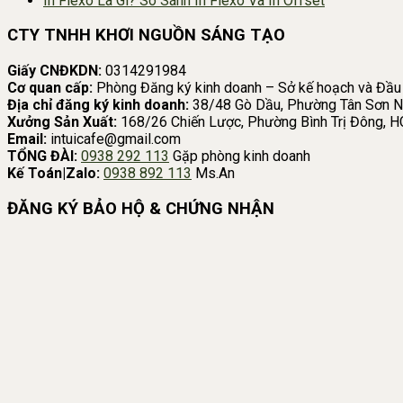
In Flexo Là Gì? So Sánh In Flexo Và In Offset
CTY TNHH KHƠI NGUỒN SÁNG TẠO
Giấy CNĐKDN:
0314291984
Cơ quan cấp:
Phòng Đăng ký kinh doanh – Sở kế hoạch và Đầu
Địa chỉ đăng ký kinh doanh:
38/48 Gò Dầu, Phường Tân Sơn N
Xưởng Sản Xuất:
168/26 Chiến Lược, Phường Bình Trị Đông, 
Email:
intuicafe@gmail.com
TỔNG ĐÀI:
0938 292 113
Gặp phòng kinh doanh
Kế Toán|Zalo:
0938 892 113
Ms.An
ĐĂNG KÝ BẢO HỘ & CHỨNG NHẬN