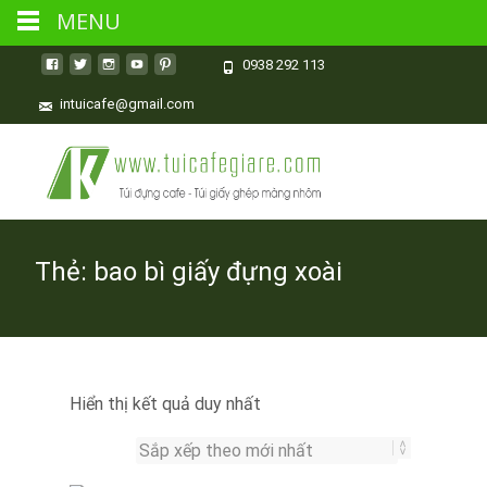
MENU
0938 292 113
intuicafe@gmail.com
Thẻ:
bao bì giấy đựng xoài
Hiển thị kết quả duy nhất