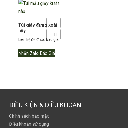
Yêu thích
Túi giấy đựng xoài
sấy
Thêm so sánh
Liên hệ để được báo giá
Nhắn Zalo Báo Giá
ĐIỀU KIỆN & ĐIỀU KHOẢN
Chính sách bảo mật
Điều khoản sử dụng