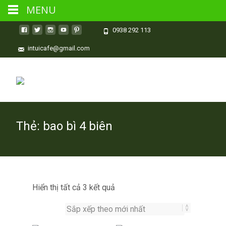
MENU
0938 292 113
intuicafe@gmail.com
Thẻ:
bao bì 4 biên
Đã
Hiển thị tất cả 3 kết quả
sắp
xếp