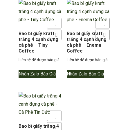
theo
mới
nhất
Yêu thích
Yêu thích
Bao bì giấy kraft
Bao bì giấy kraft
Thêm so sánh
Thêm so sánh
trắng 4 cạnh đựng
trắng 4 cạnh đựng
cà phê – Tiny
cà phê – Enema
Coffee
Coffee
Liên hệ để được báo giá
Liên hệ để được báo giá
Nhắn Zalo Báo Giá
Nhắn Zalo Báo Giá
Yêu thích
Bao bì giấy trắng 4
Thêm so sánh