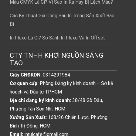
Màu CMYK Là Gì? Vì Sao In Ra Hay Bị Lệch Màu?
Các Kỹ Thuật Gia Công Sau In Trong Sản Xuất Bao
Bì
In Flexo Là Gì? So Sánh In Flexo Và In Offset
CTY TNHH KHƠI NGUỒN SÁNG
TẠO
Giấy CNĐKDN:
0314291984
Cơ quan cấp:
Phòng Đăng ký kinh doanh – Sở kế
hoạch và Đầu tư TP.HCM
Địa chỉ đăng ký kinh doanh:
38/48 Gò Dầu,
Phường Tân Sơn Nhì, HCM
Xưởng Sản Xuất:
168/26 Chiến Lược, Phường
Bình Trị Đông, HCM
Email:
intuicafe@gmail.com