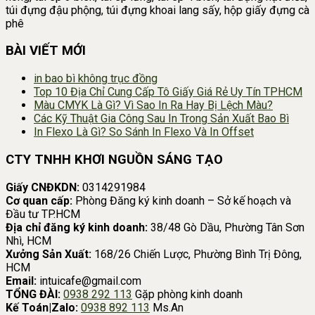
túi đựng đậu phộng, túi đựng khoai lang sấy, hộp giấy đựng cà
phê
BÀI VIẾT MỚI
in bao bì không trục đồng
Top 10 Địa Chỉ Cung Cấp Tô Giấy Giá Rẻ Uy Tín TPHCM
Màu CMYK Là Gì? Vì Sao In Ra Hay Bị Lệch Màu?
Các Kỹ Thuật Gia Công Sau In Trong Sản Xuất Bao Bì
In Flexo Là Gì? So Sánh In Flexo Và In Offset
CTY TNHH KHƠI NGUỒN SÁNG TẠO
Giấy CNĐKDN:
0314291984
Cơ quan cấp:
Phòng Đăng ký kinh doanh – Sở kế hoạch và
Đầu tư TP.HCM
Địa chỉ đăng ký kinh doanh:
38/48 Gò Dầu, Phường Tân Sơn
Nhì, HCM
Xưởng Sản Xuất:
168/26 Chiến Lược, Phường Bình Trị Đông,
HCM
Email:
intuicafe@gmail.com
TỔNG ĐÀI:
0938 292 113
Gặp phòng kinh doanh
Kế Toán|Zalo:
0938 892 113
Ms.An