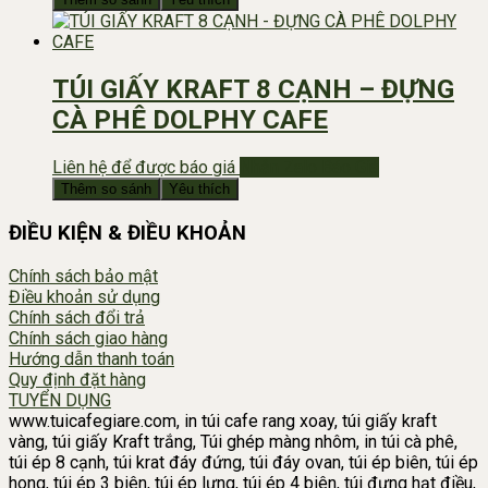
TÚI GIẤY KRAFT 8 CẠNH – ĐỰNG
CÀ PHÊ DOLPHY CAFE
Liên hệ để được báo giá
Nhắn Zalo Báo Giá
Thêm so sánh
Yêu thích
ĐIỀU KIỆN & ĐIỀU KHOẢN
Chính sách bảo mật
Điều khoản sử dụng
Chính sách đổi trả
Chính sách giao hàng
Hướng dẫn thanh toán
Quy định đặt hàng
TUYỂN DỤNG
www.tuicafegiare.com, in túi cafe rang xoay, túi giấy kraft
vàng, túi giấy Kraft trắng, Túi ghép màng nhôm, in túi cà phê,
túi ép 8 cạnh, túi krat đáy đứng, túi đáy ovan, túi ép biên, túi ép
hong, túi ép 3 biên, túi ép lưng, túi ép 4 biên, túi đựng hạt điều,