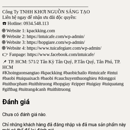
——————————————————–
Công Ty TNHH KHƠI NGUỒN SÁNG TẠO
Liên hệ ngay để nhận ưu đãi độc quyền:
☎️ Hotline: 0934.548.113
🌐 Website 1: kpackking.com
🌐 Website 2: https://intuicafe.com/wp-admin/
🌐 Website 3: https://hopgiare.com/wp-admin/
🌐 Website 4: https://www.tuicafegiare.com/wp-admin/
👉 Fanpage: https://www.facebook.com/intuicafe/
📌 TP. HCM: 571/2 Tân Kỳ Tân Quý, P.Tân Quý, Tân Phú, TP.
HCM
#Khoinguonsangtao #kpackking #baobichailo #intuicafe #intui
#baobi #tuiquaixach #baobi #cauchuyenthuonghieu #donggoi
#tuithucpham #tuithitruong #hopgiay #zipper #tuigiay #tuiquatang
#giftbag #tuitrang4canh #tuithitruong
Đánh giá
Chưa có đánh giá nào.
Chỉ những khách hàng đã đăng nhập và đã mua sản phẩm này