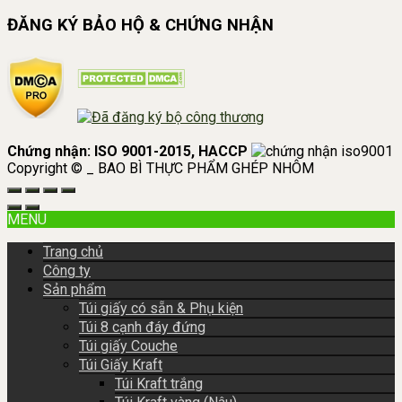
ĐĂNG KÝ BẢO HỘ & CHỨNG NHẬN
Chứng nhận: ISO 9001-2015, HACCP
Copyright © _ BAO BÌ THỰC PHẨM GHÉP NHÔM
MENU
Trang chủ
Công ty
Sản phẩm
Túi giấy có sẵn & Phụ kiện
Túi 8 cạnh đáy đứng
Túi giấy Couche
Túi Giấy Kraft
Túi Kraft trắng