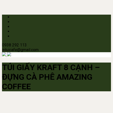
0938 292 113
intuicafe@gmail.com
TÚI GIẤY KRAFT 8 CẠNH –
ĐỰNG CÀ PHÊ AMAZING
COFFEE