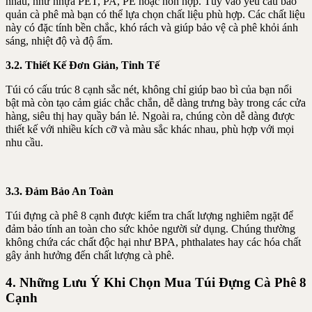
nhau, như nhựa PET, PA, PE hoặc hỗn hợp. Tùy vào yêu cầu bảo
quản cà phê mà bạn có thể lựa chọn chất liệu phù hợp. Các chất liệu
này có đặc tính bền chắc, khó rách và giúp bảo vệ cà phê khỏi ánh
sáng, nhiệt độ và độ ẩm.
3.2. Thiết Kế Đơn Giản, Tinh Tế
Túi có cấu trúc 8 cạnh sắc nét, không chỉ giúp bao bì của bạn nổi
bật mà còn tạo cảm giác chắc chắn, dễ dàng trưng bày trong các cửa
hàng, siêu thị hay quầy bán lẻ. Ngoài ra, chúng còn dễ dàng được
thiết kế với nhiều kích cỡ và màu sắc khác nhau, phù hợp với mọi
nhu cầu.
3.3. Đảm Bảo An Toàn
Túi đựng cà phê 8 cạnh được kiểm tra chất lượng nghiêm ngặt để
đảm bảo tính an toàn cho sức khỏe người sử dụng. Chúng thường
không chứa các chất độc hại như BPA, phthalates hay các hóa chất
gây ảnh hưởng đến chất lượng cà phê.
4. Những Lưu Ý Khi Chọn Mua Túi Đựng Cà Phê 8
Cạnh