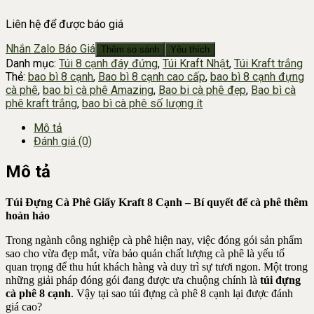
Liên hệ để được báo giá
Nhắn Zalo Báo Giá
Thêm so sánh
Yêu thích
Danh mục:
Túi 8 cạnh đáy đứng
,
Túi Kraft Nhật
,
Túi Kraft trắng
Thẻ:
bao bì 8 cạnh
,
Bao bì 8 cạnh cao cấp
,
bao bì 8 cạnh đựng
cà phê
,
bao bì cà phê Amazing
,
Bao bi cà phê đẹp
,
Bao bì cà
phê kraft trắng
,
bao bì cà phê số lượng ít
Mô tả
Đánh giá (0)
Mô tả
Túi Đựng Cà Phê Giấy Kraft 8 Cạnh – Bí quyết để cà phê thêm
hoàn hảo
Trong ngành công nghiệp cà phê hiện nay, việc đóng gói sản phẩm
sao cho vừa đẹp mắt, vừa bảo quản chất lượng cà phê là yếu tố
quan trọng để thu hút khách hàng và duy trì sự tươi ngon. Một trong
những giải pháp đóng gói đang được ưa chuộng chính là
túi đựng
cà phê 8 cạnh
. Vậy tại sao túi đựng cà phê 8 cạnh lại được đánh
giá cao?