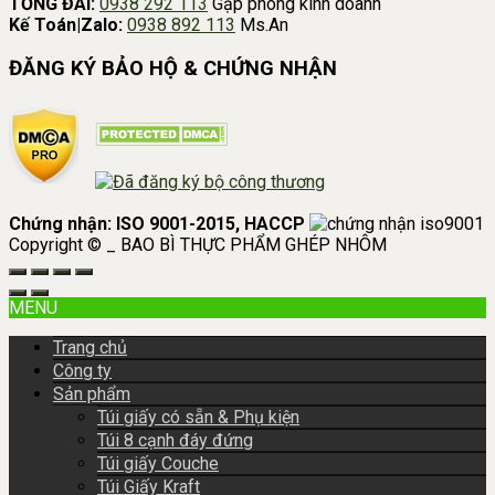
TỔNG ĐÀI:
0938 292 113
Gặp phòng kinh doanh
Kế Toán|Zalo:
0938 892 113
Ms.An
ĐĂNG KÝ BẢO HỘ & CHỨNG NHẬN
Chứng nhận: ISO 9001-2015, HACCP
Copyright © _ BAO BÌ THỰC PHẨM GHÉP NHÔM
MENU
Trang chủ
Công ty
Sản phẩm
Túi giấy có sẵn & Phụ kiện
Túi 8 cạnh đáy đứng
Túi giấy Couche
Túi Giấy Kraft