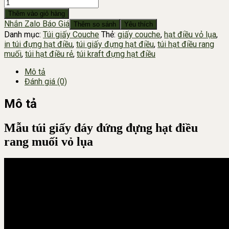
TÚI
GIẤY
Thêm vào giỏ hàng
ĐỰNG
Nhắn Zalo Báo Giá
Thêm so sánh
Yêu thích
HẠT
Danh mục:
Túi giấy Couche
Thẻ:
giấy couche
,
hạt điều vỏ lụa
,
ĐIỀU
in túi đựng hạt điều
,
túi giấy đựng hạt điều
,
túi hạt điều rang
RANG
muối
,
túi hạt điều rẻ
,
túi kraft đựng hạt điều
MUỐI
VỎ
Mô tả
LỤA
Đánh giá (0)
số
lượng
Mô tả
Mẫu túi giấy đáy đứng đựng hạt điều
rang muối vỏ lụa