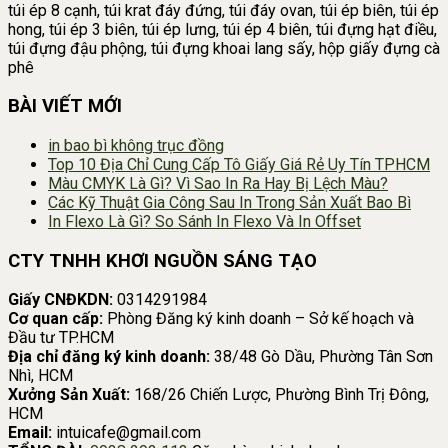
túi ép 8 cạnh, túi krat đáy đứng, túi đáy ovan, túi ép biên, túi ép
hong, túi ép 3 biên, túi ép lưng, túi ép 4 biên, túi đựng hạt điều,
túi đựng đậu phộng, túi đựng khoai lang sấy, hộp giấy đựng cà
phê
BÀI VIẾT MỚI
in bao bì không trục đồng
Top 10 Địa Chỉ Cung Cấp Tô Giấy Giá Rẻ Uy Tín TPHCM
Màu CMYK Là Gì? Vì Sao In Ra Hay Bị Lệch Màu?
Các Kỹ Thuật Gia Công Sau In Trong Sản Xuất Bao Bì
In Flexo Là Gì? So Sánh In Flexo Và In Offset
CTY TNHH KHƠI NGUỒN SÁNG TẠO
Giấy CNĐKDN:
0314291984
Cơ quan cấp:
Phòng Đăng ký kinh doanh – Sở kế hoạch và
Đầu tư TP.HCM
Địa chỉ đăng ký kinh doanh:
38/48 Gò Dầu, Phường Tân Sơn
Nhì, HCM
Xưởng Sản Xuất:
168/26 Chiến Lược, Phường Bình Trị Đông,
HCM
Email:
intuicafe@gmail.com