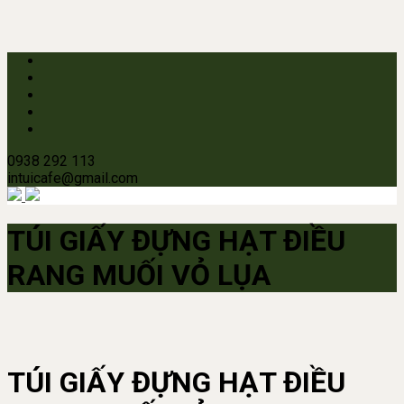
0938 292 113
intuicafe@gmail.com
TÚI GIẤY ĐỰNG HẠT ĐIỀU
RANG MUỐI VỎ LỤA
TÚI GIẤY ĐỰNG HẠT ĐIỀU