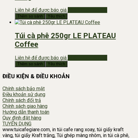
Liên hệ để được báo giá
Nhắn Zalo Báo Giá
Thêm so sánh
Yêu thích
Túi cà phê 250gr LE PLATEAU
Coffee
Liên hệ để được báo giá
Nhắn Zalo Báo Giá
Thêm so sánh
Yêu thích
ĐIỀU KIỆN & ĐIỀU KHOẢN
Chính sách bảo mật
Điều khoản sử dụng
Chính sách đổi trả
Chính sách giao hàng
Hướng dẫn thanh toán
Quy định đặt hàng
TUYỂN DỤNG
www.tuicafegiare.com, in túi cafe rang xoay, túi giấy kraft
vàng, túi giấy Kraft trắng, Túi ghép màng nhôm, in túi cà phê,