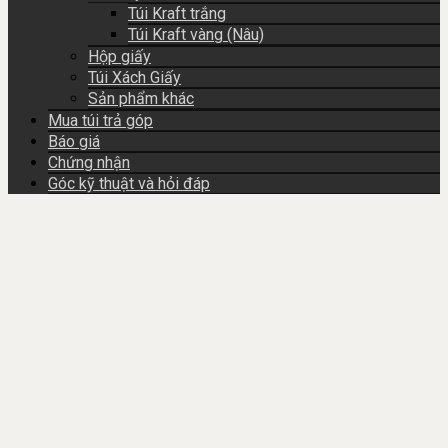
Túi Kraft trắng
Túi Kraft vàng (Nâu)
Hộp giấy
Túi Xách Giấy
Sản phẩm khác
Mua túi trả góp
Báo giá
Chứng nhận
Góc kỹ thuật và hỏi đáp