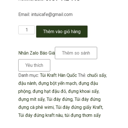
Email: intuicafe@gmail.com
Túi
Thêm vào giỏ hàng
đáy
đứng
đựng
Nhắn Zalo Báo Giá
Thêm so sánh
cà
Yêu thích
phê
Danh mục:
Túi Kraft Hàn Quốc
Thẻ:
chuối sấy
,
đẹp
đậu nành
,
đựng bột yến mạch
,
đựng đậu
số
phộng
,
đựng hạt đậu đỏ
,
đựng khoai sấy
,
lượng
đựng mít sấy
,
Túi đáy đứng
,
Túi đáy đứng
đựng cà phê wimi
,
Túi đáy đứng giấy Kraft
,
Túi đáy đứng kraft nâu
,
túi đựng thơm sấy