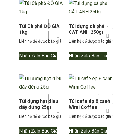
theo
mới
nhất
Yêu thích
Yêu thích
Túi Cà phê ĐỖ GIA
Túi đựng cà phê
1kg
CÁT ANH 250gr
Thêm so sánh
Thêm so sánh
Liên hệ để được báo giá
Liên hệ để được báo giá
Nhắn Zalo Báo Giá
Nhắn Zalo Báo Giá
Yêu thích
Yêu thích
Túi đựng hạt điều
Túi cafe ép 8 cạnh
đáy đứng 25gr
Wimi Coffee
Thêm so sánh
Thêm so sánh
Liên hệ để được báo giá
Liên hệ để được báo giá
Nhắn Zalo Báo Giá
Nhắn Zalo Báo Giá