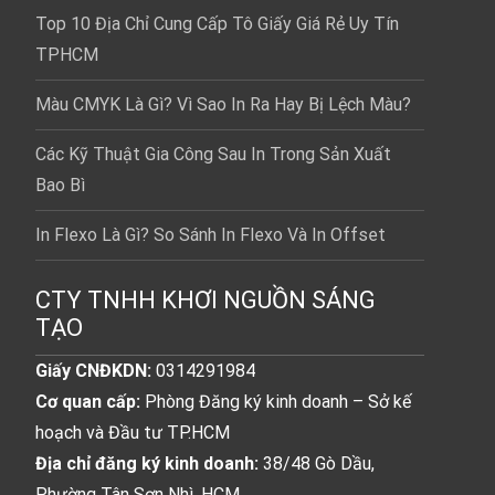
Top 10 Địa Chỉ Cung Cấp Tô Giấy Giá Rẻ Uy Tín
TPHCM
Màu CMYK Là Gì? Vì Sao In Ra Hay Bị Lệch Màu?
Các Kỹ Thuật Gia Công Sau In Trong Sản Xuất
Bao Bì
In Flexo Là Gì? So Sánh In Flexo Và In Offset
CTY TNHH KHƠI NGUỒN SÁNG
TẠO
Giấy CNĐKDN:
0314291984
Cơ quan cấp:
Phòng Đăng ký kinh doanh – Sở kế
hoạch và Đầu tư TP.HCM
Địa chỉ đăng ký kinh doanh:
38/48 Gò Dầu,
Phường Tân Sơn Nhì, HCM