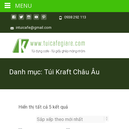
MENU
0938 292 113
intuicafe@gmail.com
Danh mục:
Túi Kraft Châu Âu
Đã
Hiển thị tất cả 5 kết quả
sắp
xếp