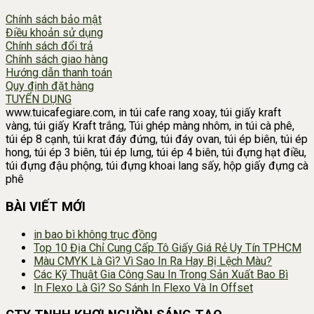
Chính sách bảo mật
Điều khoản sử dụng
Chính sách đổi trả
Chính sách giao hàng
Hướng dẫn thanh toán
Quy định đặt hàng
TUYỂN DỤNG
www.tuicafegiare.com, in túi cafe rang xoay, túi giấy kraft
vàng, túi giấy Kraft trắng, Túi ghép màng nhôm, in túi cà phê,
túi ép 8 cạnh, túi krat đáy đứng, túi đáy ovan, túi ép biên, túi ép
hong, túi ép 3 biên, túi ép lưng, túi ép 4 biên, túi đựng hạt điều,
túi đựng đậu phộng, túi đựng khoai lang sấy, hộp giấy đựng cà
phê
BÀI VIẾT MỚI
in bao bì không trục đồng
Top 10 Địa Chỉ Cung Cấp Tô Giấy Giá Rẻ Uy Tín TPHCM
Màu CMYK Là Gì? Vì Sao In Ra Hay Bị Lệch Màu?
Các Kỹ Thuật Gia Công Sau In Trong Sản Xuất Bao Bì
In Flexo Là Gì? So Sánh In Flexo Và In Offset