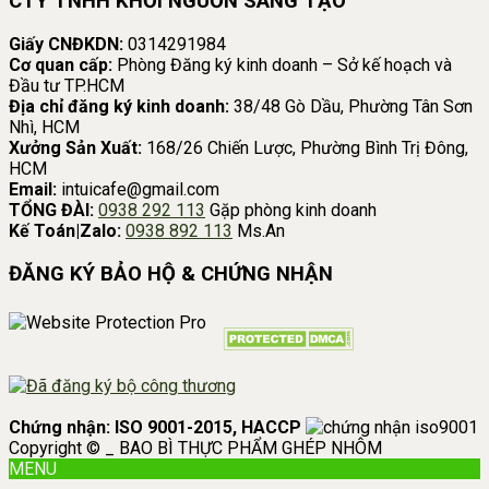
CTY TNHH KHƠI NGUỒN SÁNG TẠO
Giấy CNĐKDN:
0314291984
Cơ quan cấp:
Phòng Đăng ký kinh doanh – Sở kế hoạch và
Đầu tư TP.HCM
Địa chỉ đăng ký kinh doanh:
38/48 Gò Dầu, Phường Tân Sơn
Nhì, HCM
Xưởng Sản Xuất:
168/26 Chiến Lược, Phường Bình Trị Đông,
HCM
Email:
intuicafe@gmail.com
TỔNG ĐÀI:
0938 292 113
Gặp phòng kinh doanh
Kế Toán|Zalo:
0938 892 113
Ms.An
ĐĂNG KÝ BẢO HỘ & CHỨNG NHẬN
Chứng nhận: ISO 9001-2015, HACCP
Copyright © _ BAO BÌ THỰC PHẨM GHÉP NHÔM
MENU